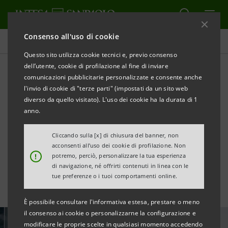
Consenso all'uso di cookie
Tutte le news
Questo sito utilizza cookie tecnici e, previo consenso
dell’utente, cookie di profilazione al fine di inviare
comunicazioni pubblicitarie personalizzate e consente anche
Intesa Sanpaolo: l’OPAS su
l'invio di cookie di "terze parti" (impostati da un sito web
MPS per creare un nuovo
diverso da quello visitato). L'uso dei cookie ha la durata di 1
anno.
campione bancario
Cliccando sulla [x] di chiusura del banner, non
europeo
acconsenti all’uso dei cookie di profilazione. Non
!
potremo, perciò, personalizzare la tua esperienza
di navigazione, né offrirti contenuti in linea con le
tue preferenze o i tuoi comportamenti online.
È possibile consultare l'informativa estesa, prestare o meno
il consenso ai cookie o personalizzarne la configurazione e
modificare le proprie scelte in qualsiasi momento accedendo