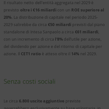
Il risultato netto dell’entità aggregata nel 2029 è
previsto
oltre i €16 miliardi
con un
ROE superiore al
20%
. La distribuzione di capitale nel periodo 2025-
2029 salirebbe da circa
€50 miliardi
previsti dal piano
standalone di Intesa Sanpaolo a circa
€61 miliardi
,
con un incremento di circa
l’8%
dell’utile per azione,
del dividendo per azione e del ritorno di capitale per
azione. Il
CET1 ratio
è atteso oltre il
14%
nel 2029.
Senza costi sociali
Le circa
6.800 uscite aggiuntive
previste
avverrebbero esclusivamente su base volontaria, in