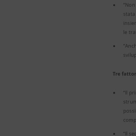
“Non 
stata
insie
le tr
“Anch
svilu
Tre fatto
“Il p
strum
possi
compa
“Il s