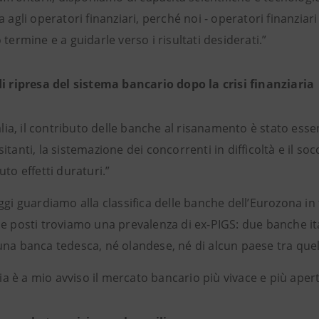
a agli operatori finanziari, perché noi - operatori finanziari 
 termine e a guidarle verso i risultati desiderati.”
di ripresa del sistema bancario dopo la crisi finanziaria
talia, il contributo delle banche al risanamento è stato ess
itanti, la sistemazione dei concorrenti in difficoltà e il so
uto effetti duraturi.”
ggi guardiamo alla classifica delle banche dell’Eurozona in t
e posti troviamo una prevalenza di ex-PIGS: due banche it
na banca tedesca, né olandese, né di alcun paese tra quelli
alia è a mio avviso il mercato bancario più vivace e più aper