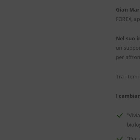
Gian Mari
FOREX, ap
Nel suo i
un support
per affro
Tra i temi
I cambiam
“Vivi
biolo
“Per 