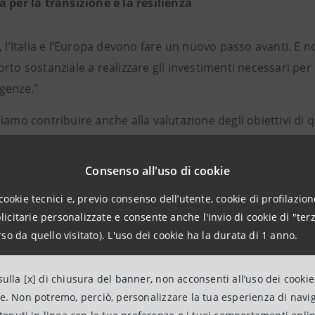
a per la transizione e la resilienza
, l’Italia e l’Europa devono fare un nuovo passo avanti. E 
rto sostanziale a realizzare gli investimenti necessari per 
genze.”
iamo contribuire anche alla valutazione degli obiettivi di q
icurezza.”
Consenso all'uso di cookie
operatori della finanza dobbiamo metterci in grado di agir
oltanto nei confronti dei clienti, ma di tutti gli stakeholder
cookie tecnici e, previo consenso dell’utente, cookie di profilazione
strative e di governo. A tutti i livelli: locali, nazionali, sov
citarie personalizzate e consente anche l'invio di cookie di "terz
so da quello visitato). L'uso dei cookie ha la durata di 1 anno.
 nel paradigma dell’informazione
ulla [x] di chiusura del banner, non acconsenti all’uso dei cookie
ne. Non potremo, perciò, personalizzare la tua esperienza di navi
operatori finanziari europei dobbiamo investire nel paradi