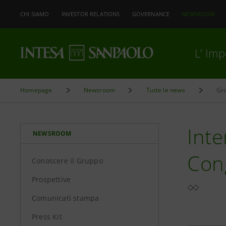
CHI SIAMO
INVESTOR RELATIONS
GOVERNANCE
NEWSROOM
L’ Im
Homepage
Newsroom
Tutte le news
Gro
Inte
NEWSROOM
Con
Conoscere il Gruppo
Prospettive
Comunicati stampa
Press Kit