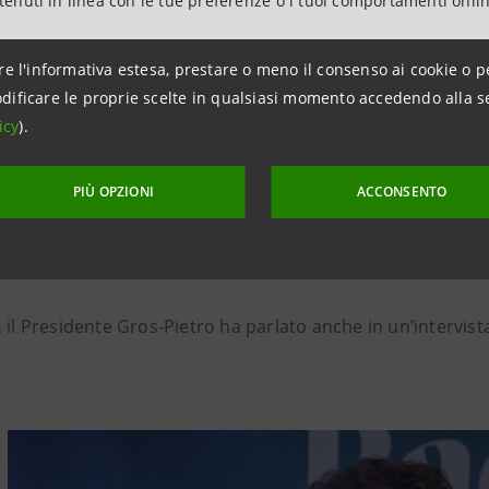
ntenuti in linea con le tue preferenze o i tuoi comportamenti onli
logie, sviluppando capacità operative al servizio della soci
 i meglio attrezzati in termini di possesso di dati, di posiz
re l'informativa estesa, prestare o meno il consenso ai cookie o p
bbiamo essere competitivi, in termini di tempi, di prestazi
dificare le proprie scelte in qualsiasi momento accedendo alla s
 in condizioni di parità con gli operatori provenienti sopr
icy
).
ci sarà parità finché gli operatori finanziari continuerann
so libero ai dati dei clienti consenzienti, senza alcuna rec
PIÙ OPZIONI
ACCONSENTO
ee raccolgono, verificano, aggiornano, custodiscono, e p
 gratuitamente a disposizione di concorrenti che sono in
 il Presidente Gros-Pietro ha parlato anche in un’intervist