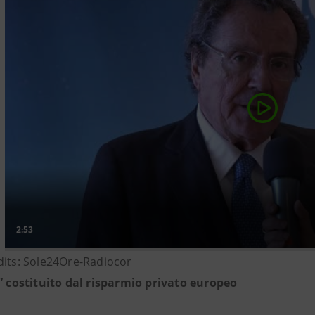
dits: Sole24Ore-Radiocor
o” costituito dal risparmio privato europeo