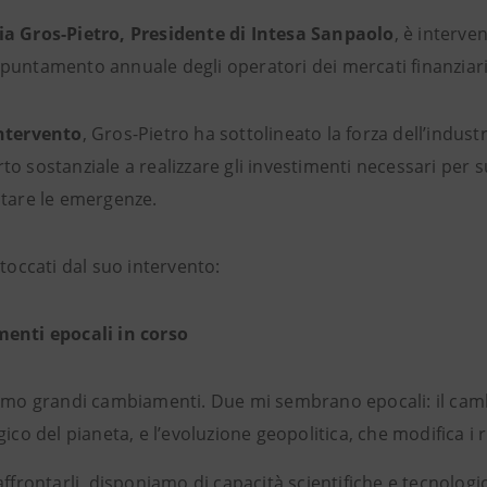
a Gros-Pietro, Presidente di Intesa Sanpaolo
, è interv
puntamento annuale degli operatori dei mercati finanziari
ntervento
, Gros-Pietro ha sottolineato la forza dell’industr
o sostanziale a realizzare gli investimenti necessari per 
ntare le emergenze.
 toccati dal suo intervento:
enti epocali in corso
amo grandi cambiamenti. Due mi sembrano epocali: il cambi
gico del pianeta, e l’evoluzione geopolitica, che modifica i
affrontarli, disponiamo di capacità scientifiche e tecnolo