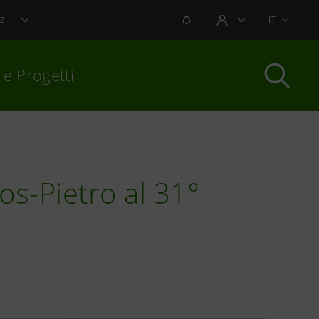
NOTIFICHE
IT
ZI
AREA UTENTE
 e Progetti
per chiudere
os-Pietro al 31°