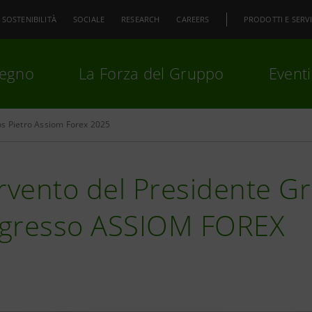
SOSTENIBILITÀ
SOCIALE
RESEARCH
CAREERS
PRODOTTI E SERVI
pegno
La Forza del Gruppo
Eventi
s Pietro Assiom Forex 2025
premi
Invio
per cercare o
ESC
rvento del Presidente Gr
gresso ASSIOM FOREX