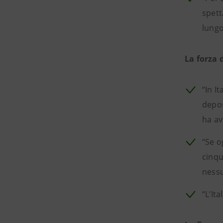
spett
lungo
La forza 
“In I
depos
ha av
“Se o
cinqu
nessu
“L’It