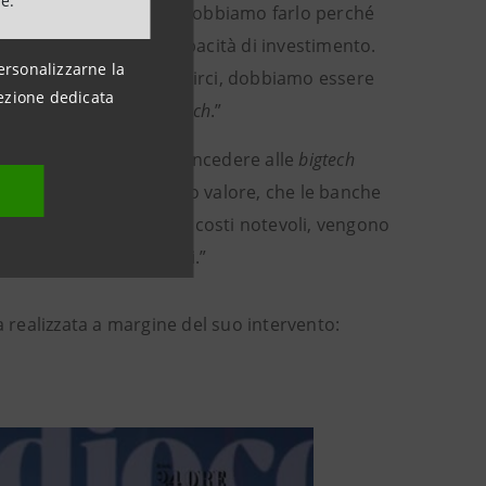
ne.
età e delle istituzioni. Dobbiamo farlo perché
ioni sul mercato e di capacità di investimento.
ersonalizzarne la
oni e di costi. Per riuscirci, dobbiamo essere
ezione dedicata
attutto dal sistema
bigtech
.”
o a essere obbligati a concedere alle
bigtech
iprocità. Dati di immenso valore, che le banche
roteggono, sostenendo costi notevoli, vengono
 prevalenza non europei.”
a realizzata a margine del suo intervento: