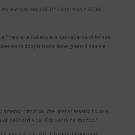
enuto in occasione del 31° Congresso ASSIOM
.
ia finanziaria italiana e la sua capacità di fornire
superare la doppia transizione green-digitale e
amento climatico, che altera l’assetto fisico e
 ruoli del Nord e dell’Occidente nel mondo.”
giche senza precedenti. Un ruolo importante