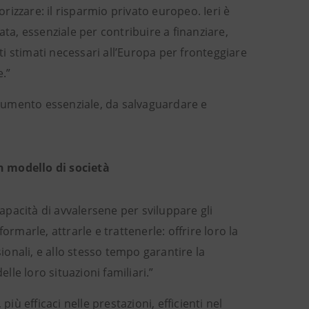
izzare: il risparmio privato europeo. Ieri è
iata, essenziale per contribuire a finanziare,
nti stimati necessari all’Europa per fronteggiare
e.”
strumento essenziale, da salvaguardare e
n modello di società
capacità di avvalersene per sviluppare gli
rmarle, attrarle e trattenerle: offrire loro la
sionali, e allo stesso tempo garantire la
lle loro situazioni familiari.”
iù efficaci nelle prestazioni, efficienti nel