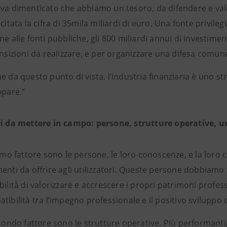
va dimenticato che abbiamo un tesoro, da difendere e valor
 citata la cifra di 35mila miliardi di euro. Una fonte privileg
me alle fonti pubbliche, gli 800 miliardi annui di investime
ansizioni da realizzare, e per organizzare una difesa comun
e da questo punto di vista, l’industria finanziaria è uno 
ppare.”
ri da mettere in campo: persone, strutture operative, u
rimo fattore sono le persone, le loro conoscenze, e la loro 
enti da offrire agli utilizzatori. Queste persone dobbiamo fo
bilità di valorizzare e accrescere i propri patrimoni profes
tibilità tra l’impegno professionale e il positivo sviluppo de
econdo fattore sono le strutture operative. Più performanti, p