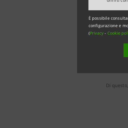
offrirti co
tecno
siamo
È possibile consulta
Ma do
configurazione e mo
messi
(
Privacy
-
Cookie pol
“Non 
acces
europ
messi
Di questo,