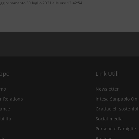
ggiornamento 30 luglio 2021 alle ore 12:42:54
uppo
Link Utili
amo
Newsletter
r Relations
Intesa Sanpaolo On 
ance
Grattacieli sostenibi
bilità
Social media
Persone e Famiglie
ch
Business