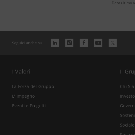
Data ultimo a
Seguici anche su
I Valori
Il Gr
La Forza del Gruppo
Chi Si
L' Impegno
Investo
Eventi e Progetti
Govern
Sosteni
Sociale
Resear