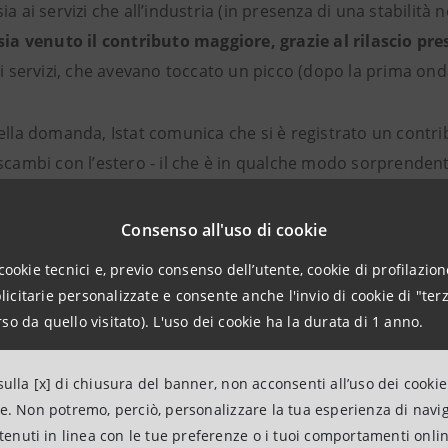
ia ai servizi che all’industria (in presenza di una stabilità n
 sia venuto il contributo maggiore, grazie al rilascio pr
ei servizi, che avevano toccato un picco (dopo la prima ond
della domanda, Istat comunica che si è registrato un contr
scambi con l’estero - il che è in qualche modo sorprendent
relativi solo ai beni e misurati ai prezzi di mercato) aveva
ll’export. In ogni caso,
pensiamo che nel trimestre il magg
Consenso all'uso di cookie
delle famiglie
(soprattutto di servizi, con un apporto signi
cookie tecnici e, previo consenso dell’utente, cookie di profilazione
citarie personalizzate e consente anche l'invio di cookie di "terz
a acquisita per il 2021 (in caso di stagnazione dell’attività
so da quello visitato). L'uso dei cookie ha la durata di 1 anno.
identemente oltremodo pessimistica) è pari al 4,8%. Ciò 
ultare significativamente superiore alle più recenti pre
ulla [x] di chiusura del banner, non acconsenti all’uso dei cookie
ale su ritmi meno vivaci di quelli primaverili, è possibile 
ne. Non potremo, perciò, personalizzare la tua esperienza di navi
del PIL ben superiore al 5% (verosimilmente, nel range 5-6
ntenuti in linea con le tue preferenze o i tuoi comportamenti onli