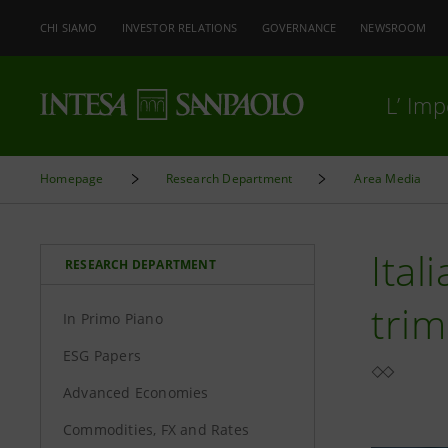
CHI SIAMO
INVESTOR RELATIONS
GOVERNANCE
NEWSROOM
L’ Im
Homepage
Research Department
Area Media
Ital
RESEARCH DEPARTMENT
trim
In Primo Piano
ESG Papers
Advanced Economies
Commodities, FX and Rates