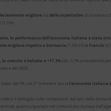
 decisamente migliore
sia
delle aspettative
di consenso (1
 (1,5%).
stre, la performance dell’economia italiana è stata cir
nte migliore rispetto a Germania
(1,5% t/t)
e Francia
(0,
, la crescita è balzata a +17,3%
(da -0,7% precedente) per
mavera del 2020.
il balzo del PIL nel 2° trimestre lascia
l’economia italiana a
ffonderà il dettaglio sulle componenti dal lato della domand
 secondo quanto riportato nel comunicato stampa dall’agenz