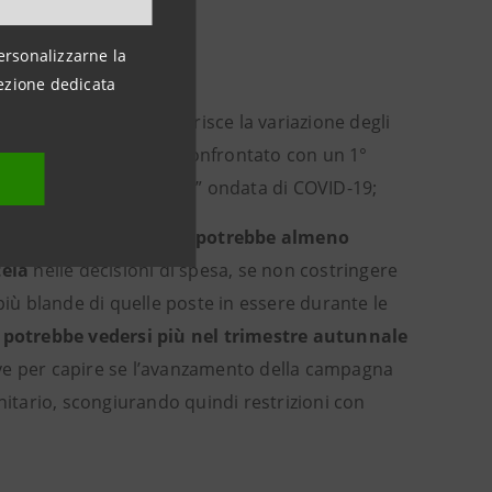
due motivi:
ersonalizzarne la
ezione dedicata
 trimestre
(come suggerisce la variazione degli
usi da Google), che si è confrontato con un 1°
ante la “seconda” e “terza” ondata di COVID-19;
 delle ospedalizzazioni,
potrebbe almeno
tela
nelle decisioni di spesa, se non costringere
più blande di quelle poste in essere durante le
 potrebbe vedersi più nel trimestre autunnale
ve per capire se l’avanzamento della campagna
nitario, scongiurando quindi restrizioni con