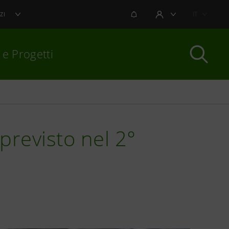
NOTIFICHE
IT
ZI
AREA UTENTE
 e Progetti
per chiudere
 previsto nel 2°