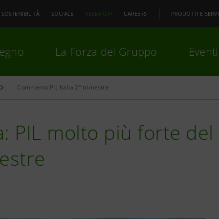
SOSTENIBILITÀ
SOCIALE
RESEARCH
CAREERS
PRODOTTI E SERVI
pegno
La Forza del Gruppo
Eventi
Commento PIL Italia 2° trimestre
premi
Invio
per cercare o
ESC
ia: PIL molto più forte del
estre