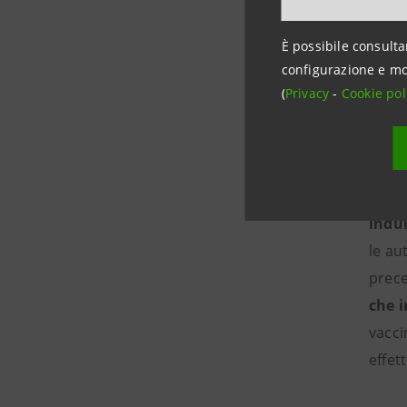
È possibi
È possibile consulta
configurazione e mo
(
Privacy
-
Cookie pol
l’ “e
indic
trime
la ri
indu
le au
prece
che i
vacci
effett