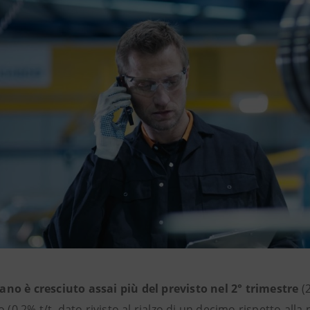
liano è cresciuto assai più del previsto nel 2° trimestre
(
o (0,2% t/t, dato rivisto al rialzo di un decimo rispetto all