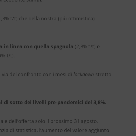
,3% t/t) che della nostra (più ottimistica)
ca in linea con quella spagnola
(2,8% t/t)
e
9% t/t).
 via del confronto con i mesi di
lockdown
stretto
l di sotto dei livelli pre-pandemici del 3,8%.
a e dell’offerta solo il prossimo 31 agosto.
ia di statistica, l’aumento del valore aggiunto