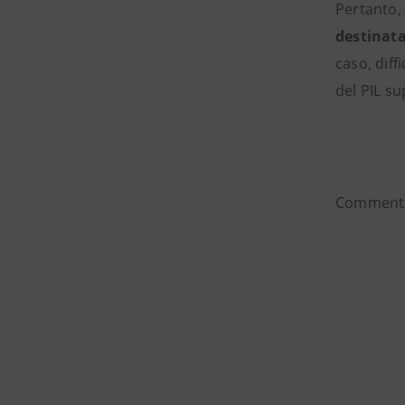
Pertanto,
destinata
caso, dif
del PIL s
Commento 