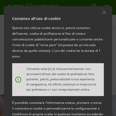
Consenso all'uso di cookie
Area Media
Questo sito utilizza cookie tecnici e, previo consenso
dell’utente, cookie di profilazione al fine di inviare
comunicazioni pubblicitarie personalizzate e consente anche
Il settore orafo recupera
l'invio di cookie di "terze parti" (impostati da un sito web
dopo la pandemia e si
diverso da quello visitato). L'uso dei cookie ha la durata di 1
anno.
prepara alle nuove sfide
Cliccando sulla [x] di chiusura del banner, non
acconsenti all’uso dei cookie di profilazione. Non
!
potremo, perciò, personalizzare la tua esperienza
di navigazione, né offrirti contenuti in linea con le
tue preferenze o i tuoi comportamenti online.
È possibile consultare l'informativa estesa, prestare o meno
il consenso ai cookie o personalizzarne la configurazione e
modificare le proprie scelte in qualsiasi momento accedendo