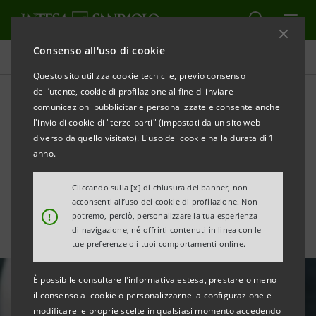
Consenso all'uso di cookie
Area Media
Questo sito utilizza cookie tecnici e, previo consenso
dell’utente, cookie di profilazione al fine di inviare
comunicazioni pubblicitarie personalizzate e consente anche
Mercato residenziale
l'invio di cookie di "terze parti" (impostati da un sito web
italiano: crescono i mutui, le
diverso da quello visitato). L'uso dei cookie ha la durata di 1
anno.
compravendite e i prezzi
Cliccando sulla [x] di chiusura del banner, non
acconsenti all’uso dei cookie di profilazione. Non
!
potremo, perciò, personalizzare la tua esperienza
di navigazione, né offrirti contenuti in linea con le
tue preferenze o i tuoi comportamenti online.
È possibile consultare l'informativa estesa, prestare o meno
il consenso ai cookie o personalizzarne la configurazione e
modificare le proprie scelte in qualsiasi momento accedendo