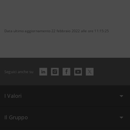
Data ultimo aggiornamento 22 febbraio 2022 alle ore 11:15:25
Seguici anche su
I Valori
Il Gruppo