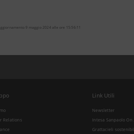
aggiornamento 9 maggio 2024 alle ore 15:56:11
uppo
Link Utili
amo
Newsletter
r Relations
Intesa Sanpaolo On 
ance
Grattacieli sostenibi