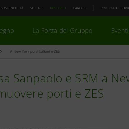
SOSTENIBILITÀ
SOCIALE
RESEARCH
CAREERS
PRODOTTI E SERVI
pegno
La Forza del Gruppo
Eventi
A New York porti italiani e ZES
premi
Invio
per cercare o
ESC
esa Sanpaolo e SRM a Ne
muovere porti e ZES