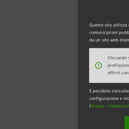
A Nor
Adria
Questo sito utilizza 
copre
comunicazioni pubbli
da un sito web diver
Nel M
di co
Cliccando s
profilazio
!
Il posizi
offrirti co
spettro di
È possibile consulta
Le ZES han
configurazione e mo
mostrato c
(
Privacy
-
Cookie pol
risorse pu
ulteriori 