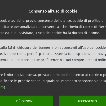
d, i porti della Liguria (Genova e La Spezia) dal lato del Tir
Consenso all'uso di cookie
tico, rappresentano la via di accesso non solo per il Nord 
cookie tecnici e, previo consenso dell’utente, cookie di profilazione
ndo così una delle aree a più alto tasso di sviluppo e PIL
citarie personalizzate e consente anche l'invio di cookie di "terz
so da quello visitato). L'uso dei cookie ha la durata di 1 anno.
ezzogiorno, i porti del Sud Italia sono invece più orientati
nnessione con il Nord Africa e il Mediterraneo.
ulla [x] di chiusura del banner, non acconsenti all’uso dei cookie
ne. Non potremo, perciò, personalizzare la tua esperienza di navi
onamento geografico dell’Italia copre dunque una duplice f
ntenuti in linea con le tue preferenze o i tuoi comportamenti onli
 interesse per investitori internazionali rispetto ad altri Pa
re l'informativa estesa, prestare o meno il consenso ai cookie o p
no la capacità di stimolare alcuni dei principali indicator
dificare le proprie scelte in qualsiasi momento accedendo alla s
ome possano incrementare l’export fino al 4% annuo, il tra
icy
).
bbliche investite possano attivarne il doppio da privati (1 
2 provenienti da imprese).
PIÙ OPZIONI
ACCONSENTO