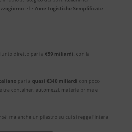
ezzogiorno
e le
Zone Logistiche Semplificate
iunto diretto pari a €
59 miliardi,
con la
taliano
pari a
quasi €340 miliardi
con poco
 tra container, automezzi, materie prime e
r sé
, ma anche un pilastro su cui si regge l’intera