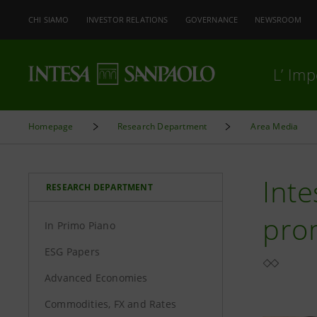
CHI SIAMO
INVESTOR RELATIONS
GOVERNANCE
NEWSROOM
L’ Im
Homepage
Research Department
Area Media
Int
RESEARCH DEPARTMENT
pro
In Primo Piano
ESG Papers
Advanced Economies
Commodities, FX and Rates