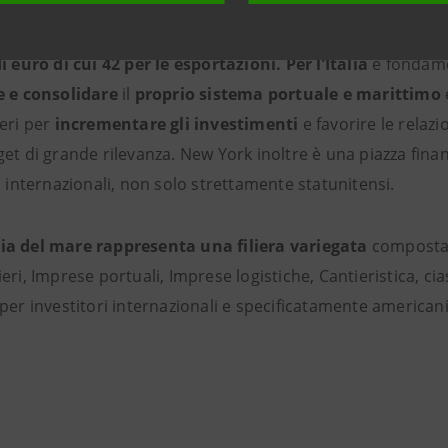
 Uniti sono il primo partner italiano per interscambio m
i euro di cui 42 per le esportazioni. Per
l’Italia
è fondamen
e e consolidare
il
proprio sistema portuale e marittimo
teri per
incrementare gli investimenti
e favorire le relazi
et di grande rilevanza. New York inoltre è una piazza fina
i internazionali, non solo strettamente statunitensi.
a del mare rappresenta una filiera variegata
composta 
eri, Imprese portuali, Imprese logistiche, Cantieristica, c
per investitori internazionali e specificatamente americani