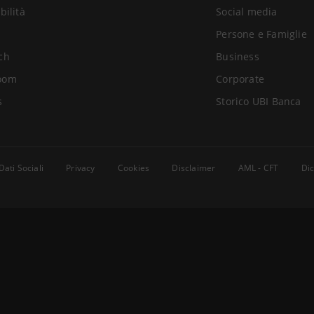
bilità
Social media
Persone e Famiglie
ch
Business
oom
Corporate
s
Storico UBI Banca
Dati Sociali
Privacy
Cookies
Disclaimer
AML - CFT
Dic