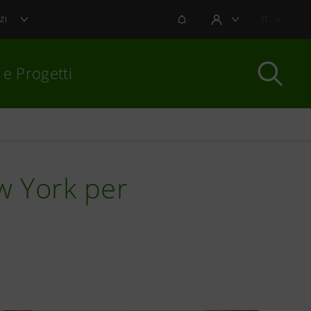
NOTIFICHE
IT
ZI
AREA UTENTE
 e Progetti
per chiudere
w York per