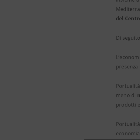
Mediterra
del Centr
Di seguito
L’economia
presenza 
Portualit
meno di
m
prodotti e
Portualit
economia 