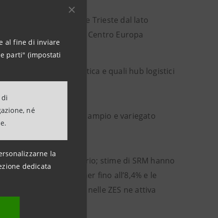
reno e quelli di Venezia e Trieste dal lato
Italia, ma anche verso il Centro Europa
 al fine di inviare
 del mondo.
e parti" (impostati
 alla dimensione energetica e quali hub logistici
 di
gazione, né
unzione che offre un più ampio e variegato
ne.
esi.
ersonalizzarne la
i economici di un territorio; stime di SRM hanno
ezione dedicata
ffico portuale container fino all’8,4% e le
euro pubblico investito nelle ZES ne attiva