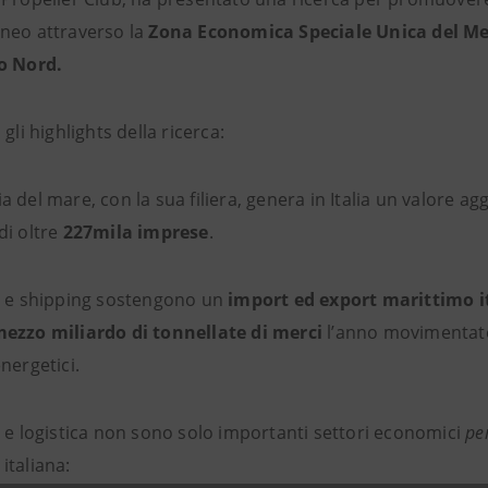
neo attraverso la
Zona Economica Speciale Unica del M
o Nord.
 gli highlights della ricerca:
 del mare, con la sua filiera, genera in Italia un valore agg
di oltre
227mila imprese
.
à e shipping sostengono un
import ed export marittimo i
ezzo miliardo di tonnellate di merci
l’anno movimentate
nergetici.
à e logistica non sono solo importanti settori economici
pe
italiana: