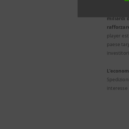
Gli Stati
miliardi d
rafforzar
player es
paese targ
investitor
L’economi
Spedizioni
interesse 