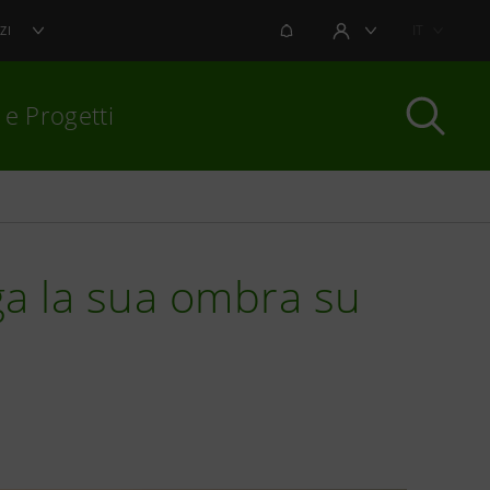
NOTIFICHE
IT
ZI
AREA UTENTE
 e Progetti
per chiudere
ga la sua ombra su