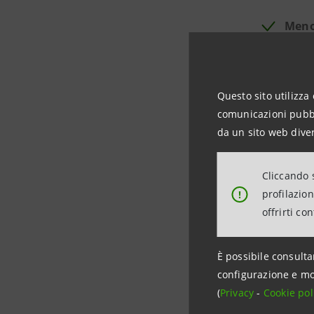
Meno 
rispe
di et
Questo sito utilizza 
L’imp
comunicazioni pubbli
dell’
da un sito web diver
lungo
previ
Cliccando s
profilazio
!
offrirti co
È possibile consulta
configurazione e mo
(
Privacy
-
Cookie pol