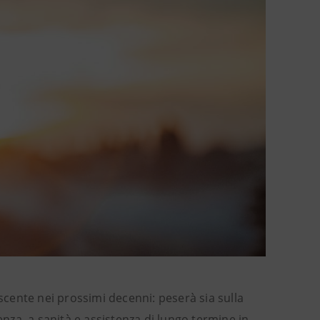
cente nei prossimi decenni: peserà sia sulla
enza, a sanità e assistenza di lungo termine in