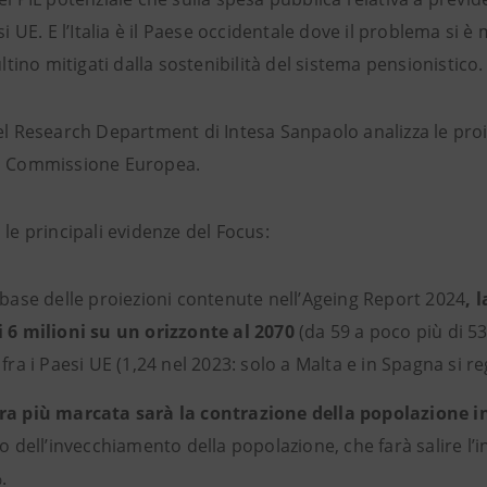
esi UE. E l’Italia è il Paese occidentale dove il problema s
sultino mitigati dalla sostenibilità del sistema pensionistico.
del Research Department di Intesa Sanpaolo analizza le pro
a Commissione Europea.
 le principali evidenze del Focus:
 base delle proiezioni contenute nell’Ageing Report 2024
, 
 6 milioni su un orizzonte al 2070
(da 59 a poco più di 53 
 fra i Paesi UE (1,24 nel 2023: solo a Malta e in Spagna si re
a più marcata sarà la contrazione della popolazione in
to dell’invecchiamento della popolazione, che farà salire l’
.