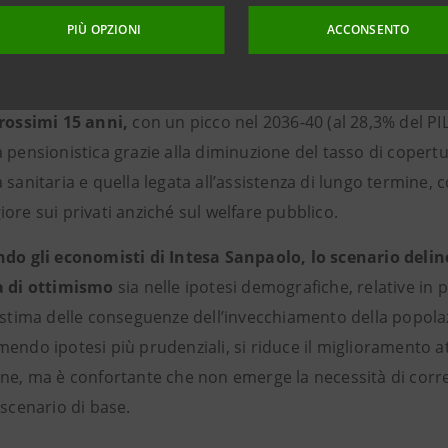
- il PIL potenziale torna a rallentare, sino a raggiungere l’
PIÙ OPZIONI
ACCONSENTO
 scenario della Commissione, la spesa pubblica legata al
rossimi 15 anni,
con un picco nel 2036-40 (al 28,3% del PIL
 pensionistica grazie alla diminuzione del tasso di copertu
 sanitaria e quella legata all’assistenza di lungo termine, 
ore sui privati anziché sul welfare pubblico.
do gli economisti di Intesa Sanpaolo, lo scenario deli
a di ottimismo
sia nelle ipotesi demografiche, relative in par
 stima delle conseguenze dell’invecchiamento della popolaz
endo ipotesi più prudenziali, si riduce il miglioramento a
ne, ma è confortante che non emerge la necessità di corre
 scenario di base.