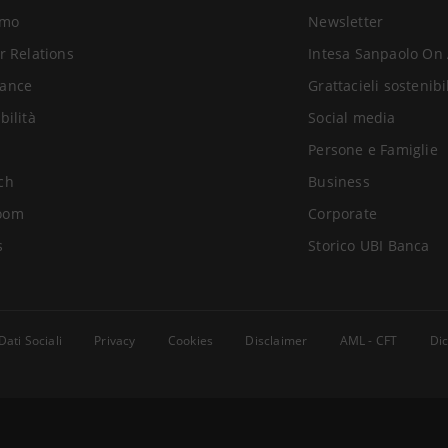
amo
Newsletter
r Relations
Intesa Sanpaolo On 
ance
Grattacieli sostenibi
bilità
Social media
Persone e Famiglie
ch
Business
oom
Corporate
s
Storico UBI Banca
Dati Sociali
Privacy
Cookies
Disclaimer
AML - CFT
Dic