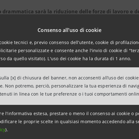
drammatica sarà la riduzione delle forze di lavoro e d
ttivamente), per effetto di un tasso di partecipazione e di o
à più avanzate e nella popolazione femminile.
Consenso all'uso di cookie
cookie tecnici e, previo consenso dell’utente, cookie di profilazione
atto sul PIL potenziale sarà negativo.
Il minor contribut
citarie personalizzate e consente anche l'invio di cookie di "terz
occupazione, nelle ipotesi della Commissione (a nostro avv
so da quello visitato). L'uso dei cookie ha la durata di 1 anno.
 termine, dall’aumento della produttività totale dei fattori
sioni della Commissione:
ulla [x] di chiusura del banner, non acconsenti all’uso dei cookie
ne. Non potremo, perciò, personalizzare la tua esperienza di navi
- nel breve periodo (10 anni) prevale il freno derivante dal
ntenuti in linea con le tue preferenze o i tuoi comportamenti onli
potenziale dai valori correnti, vicini all’1%, sino a un min
re l'informativa estesa, prestare o meno il consenso ai cookie o p
- nel lungo termine (2040-2060) prevale l’effetto di crescit
dificare le proprie scelte in qualsiasi momento accedendo alla s
fa risalire il PIL potenziale sino a una media di 1,4%
icy
).