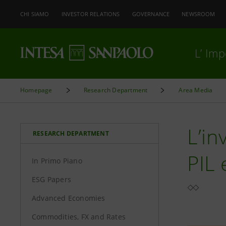
CHI SIAMO
INVESTOR RELATIONS
GOVERNANCE
NEWSROOM
L’ Im
Homepage
Research Department
Area Media
L’in
RESEARCH DEPARTMENT
PIL 
In Primo Piano
ESG Papers
Advanced Economies
Commodities, FX and Rates