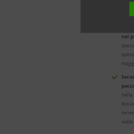
Nello
nei p
spesa
spesa
maggi
Secon
pecc
nella
Assum
termi
nello