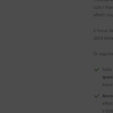
tutti i Pa
effetti ri
Il Focus 
2024 dell
Di seguito
Sulla
quasi
bassi
Ancor
effet
il 65%