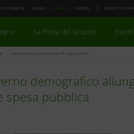
SOSTENIBILITÀ
SOCIALE
RESEARCH
CAREERS
PRODOTTI E SERVI
pegno
La Forza del Gruppo
Eventi
invecchiamento popolazione PIL spesa pubblica
premi
Invio
per cercare o
ESC
verno demografico allun
e spesa pubblica