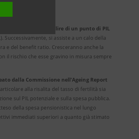
1,1% nel 2070).
l’età è destinata a salire di un punto di PIL
). Successivamente, si assiste a un calo della
ra e del benefit ratio. Cresceranno anche la
con il rischio che esse gravino in misura sempre
neato dalla Commissione nell’Ageing Report
ticolare alla risalita del tasso di fertilità sia
ione sul PIL potenziale e sulla spesa pubblica.
tteso della spesa pensionistica nel lungo
ttivi immediati superiori a quanto già stimato