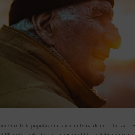
iamento della popolazione sarà un tema di importanza cres
el PIL potenziale che sulla spesa pubblica relativa a previd