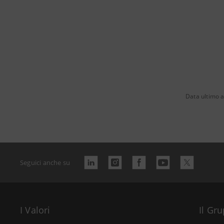
Data ultimo 
Seguici anche su
I Valori
Il Gr