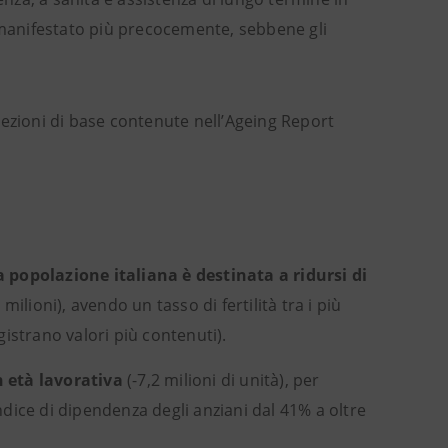
i è manifestato più precocemente, sebbene gli
iezioni di base contenute nell’Ageing Report
la popolazione italiana è destinata a ridursi di
milioni), avendo un tasso di fertilità tra i più
gistrano valori più contenuti).
 età lavorativa
(-7,2 milioni di unità), per
indice di dipendenza degli anziani dal 41% a oltre