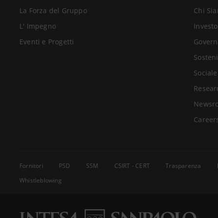
La Forza del Gruppo
Chi Si
L' Impegno
Investo
Eventi e Progetti
Govern
Sosteni
Sociale
Resear
Newsr
Career
Fornitori
PSD
SSM
CSIRT - CERT
Trasparenza
Whistleblowing