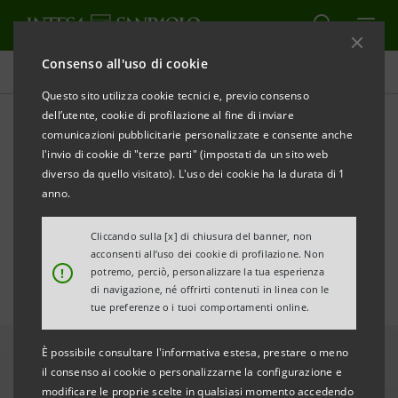
Consenso all'uso di cookie
Area Media
Questo sito utilizza cookie tecnici e, previo consenso
dell’utente, cookie di profilazione al fine di inviare
comunicazioni pubblicitarie personalizzate e consente anche
Distretti industriali: export
l'invio di cookie di "terze parti" (impostati da un sito web
resiliente nel 2025,
diverso da quello visitato). L'uso dei cookie ha la durata di 1
anno.
incognite sul 2026
Cliccando sulla [x] di chiusura del banner, non
acconsenti all’uso dei cookie di profilazione. Non
!
potremo, perciò, personalizzare la tua esperienza
di navigazione, né offrirti contenuti in linea con le
tue preferenze o i tuoi comportamenti online.
È possibile consultare l'informativa estesa, prestare o meno
il consenso ai cookie o personalizzarne la configurazione e
modificare le proprie scelte in qualsiasi momento accedendo