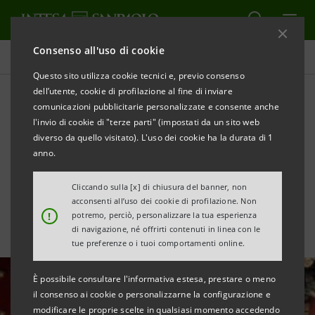
Consenso all'uso di cookie
Area Media
Questo sito utilizza cookie tecnici e, previo consenso
dell’utente, cookie di profilazione al fine di inviare
comunicazioni pubblicitarie personalizzate e consente anche
Focus Cina: crescita vicina al
l'invio di cookie di "terze parti" (impostati da un sito web
target per il 2023 con nubi
diverso da quello visitato). L'uso dei cookie ha la durata di 1
anno.
all’orizzonte
Cliccando sulla [x] di chiusura del banner, non
acconsenti all’uso dei cookie di profilazione. Non
!
potremo, perciò, personalizzare la tua esperienza
di navigazione, né offrirti contenuti in linea con le
tue preferenze o i tuoi comportamenti online.
È possibile consultare l'informativa estesa, prestare o meno
il consenso ai cookie o personalizzarne la configurazione e
modificare le proprie scelte in qualsiasi momento accedendo