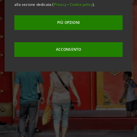
alla sezione dedicata (
Privacy
-
Cookie policy
).
PIÙ OPZIONI
ACCONSENTO