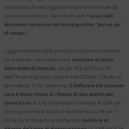
convincersi di aver raggiunto il punto terminale del
suo ciclo restrittivo. Secondo Powell,
i tassi reali
dovranno restare in territorio positivo “per un po’
di tempo”.
L’aggiornamento delle previsioni macroeconomiche
ha mostrato come atteso una
revisione al rialzo
delle stime di crescita
, sia per fine 2023 (a 2,1%
dall’1% a/a di giugno) che per fine 2024 (a 1,5% da un
precedente 1,1%). Viceversa,
il deflatore dei consumi
core è stato rivisto al ribasso di due decimi per
quest’anno
, a 3,7% (mantenuto invariato al 2,6% per
l’anno prossimo e alzato di un decimo a 2,3% per il
2025). Le stime vedono anche una
revisione al
ribasso del tasso di disoccupazione
(al 3,8% dal 4,1%