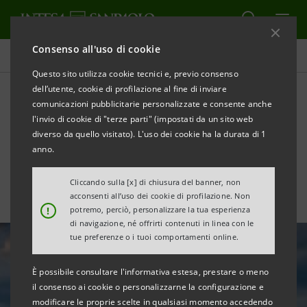
Consenso all'uso di cookie
Area Media
Questo sito utilizza cookie tecnici e, previo consenso
dell’utente, cookie di profilazione al fine di inviare
comunicazioni pubblicitarie personalizzate e consente anche
FOMC in pausa, ma i tassi
l'invio di cookie di "terze parti" (impostati da un sito web
resteranno alti più a lungo
diverso da quello visitato). L'uso dei cookie ha la durata di 1
anno.
Cliccando sulla [x] di chiusura del banner, non
acconsenti all’uso dei cookie di profilazione. Non
!
potremo, perciò, personalizzare la tua esperienza
di navigazione, né offrirti contenuti in linea con le
tue preferenze o i tuoi comportamenti online.
È possibile consultare l'informativa estesa, prestare o meno
il consenso ai cookie o personalizzarne la configurazione e
modificare le proprie scelte in qualsiasi momento accedendo