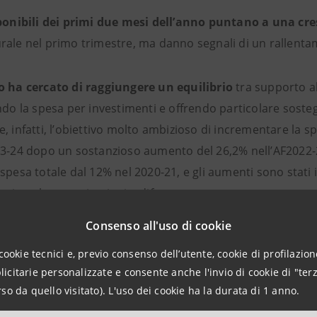
sponibili dei primi due mesi dell’anno puntano a una cre
rale nel primo trimestre, ma danno segnali di un rallenta
o ha cercato di raggiungere un
equilibrio
tra supporto al
ndo la spesa per investimenti e offrendo particolare sosteg
, infatti, l’obiettivo molto ambizioso di incrementare la s
23-24 dopo un sostanzioso aumento del 26,2% nell’AF2022-23
spesa totale dal 12% nel 2020-21, e gli aumenti sono stati in
rgia, telecomunicazioni e difesa.
Consenso all'uso di cookie
timenti nel 2023 resteranno quindi sostenuti
da una cosp
cookie tecnici e, previo consenso dell’utente, cookie di profilazione
raino attesa sugli investimenti privati potrebbe rivelarsi an
citarie personalizzate e consente anche l'invio di cookie di "terz
cità produttiva resta basso in particolare per le imprese di
so da quello visitato). L'uso dei cookie ha la durata di 1 anno.
i petroliferi e di produzione di acciaio e cemento.