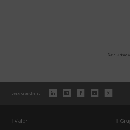
Data ultimo 
Seguici anche su
I Valori
Il Gr