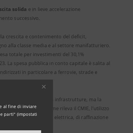
scita
solida
e in lieve accelerazione
mento successivo.
la crescita e contenimento del deficit,
no alla classe media e al settore manifatturiero.
pesa totale per investimenti del 30,1%
. La spesa pubblica in conto capitale è salita al
dirizzati in particolare a ferrovie, strade e
icua spesa pubblica in infrastrutture, ma la
 al fine di inviare
cora debole perché, come rileva il CMIE, l’utilizzo
e parti" (impostati
 produzione di energia elettrica, di raffinazione