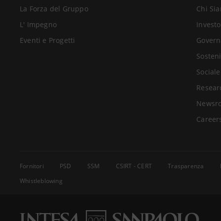
La Forza del Gruppo
Chi Si
L' Impegno
Investo
Eventi e Progetti
Govern
Sosteni
Sociale
Resear
Newsr
Career
Fornitori
PSD
SSM
CSIRT - CERT
Trasparenza
Whistleblowing