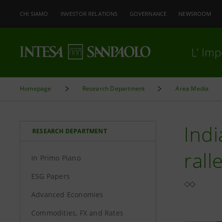
CHI SIAMO
INVESTOR RELATIONS
GOVERNANCE
NEWSROOM
L’ Im
Homepage
Research Department
Area Media
Indi
RESEARCH DEPARTMENT
rall
In Primo Piano
ESG Papers
Advanced Economies
Commodities, FX and Rates