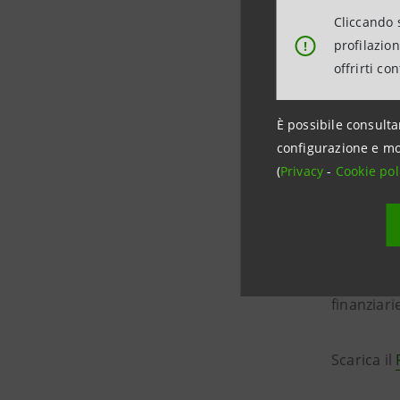
Cliccando s
La fiduci
profilazio
!
dati sui p
offrirti co
inflazione
particolar
È possibile consulta
nelle zone
configurazione e mo
rallentame
(
Privacy
-
Cookie pol
moderazion
Gli econo
nel 2023
,
finanziari
Scarica il