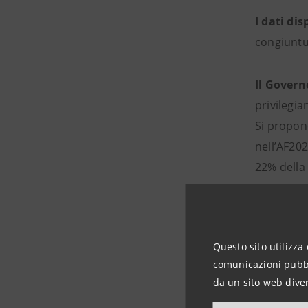
I dati di
congiuntu
Il Govern
privilegia
Si propone
nell’AF20
22% della 
ponti, ene
Gli inves
Questo sito utilizza 
forza di t
comunicazioni pubbli
della capa
da un sito web diver
di prodott