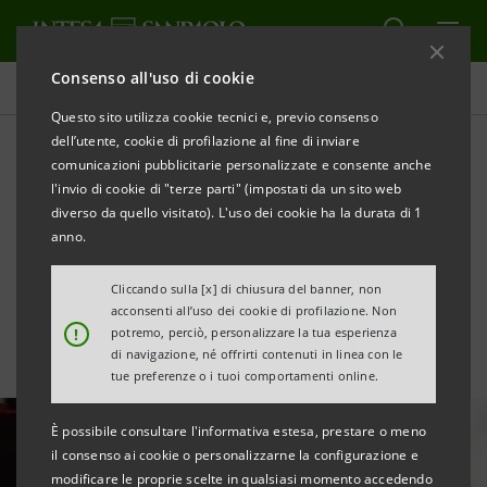
Consenso all'uso di cookie
Area Media
Questo sito utilizza cookie tecnici e, previo consenso
dell’utente, cookie di profilazione al fine di inviare
comunicazioni pubblicitarie personalizzate e consente anche
Eurozona: migliora l’ESI a
l'invio di cookie di "terze parti" (impostati da un sito web
dicembre ma è prematuro
diverso da quello visitato). L'uso dei cookie ha la durata di 1
anno.
parlare di riaccelerazione
Cliccando sulla [x] di chiusura del banner, non
acconsenti all’uso dei cookie di profilazione. Non
!
potremo, perciò, personalizzare la tua esperienza
di navigazione, né offrirti contenuti in linea con le
tue preferenze o i tuoi comportamenti online.
È possibile consultare l'informativa estesa, prestare o meno
il consenso ai cookie o personalizzarne la configurazione e
modificare le proprie scelte in qualsiasi momento accedendo