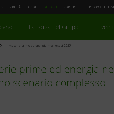
SOSTENIBILITÀ
SOCIALE
RESEARCH
CAREERS
PRODOTTI E SERVI
pegno
La Forza del Gruppo
Eventi
materie prime ed energia mesi estivi 2025
premi
Invio
per cercare o
ESC
rie prime ed energia nella
uno scenario complesso