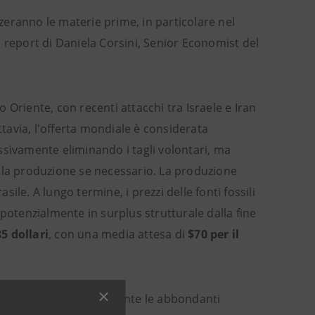
zzeranno le materie prime, in particolare nel
 report di Daniela Corsini, Senior Economist del
io Oriente, con recenti attacchi tra Israele e Iran
ttavia, l'offerta mondiale è considerata
ssivamente eliminando i tagli volontari, ma
e la produzione se necessario. La produzione
le. A lungo termine, i prezzi delle fonti fossili
potenzialmente in surplus strutturale dalla fine
5 dollari
, con una media attesa di
$70 per il
ia stagionale
, nonostante le abbondanti