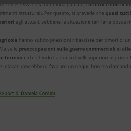
e l'incertezza sulla domanda globale, l'
offerta rimarrà li
timenti strutturali. Per questo, si prevede che
quasi tutt
periori
agli attuali, sebbene la situazione tariffaria possa m
agricole
hanno subito pressioni ribassiste per timori di un
Ma se le
preoccupazioni sulle guerre commerciali si all
re terreno
e chiudendo l'anno su livelli superiori al primo 
zzi elevati dovrebbero favorire un riequilibrio tra domanda 
Report di Daniela Corsini