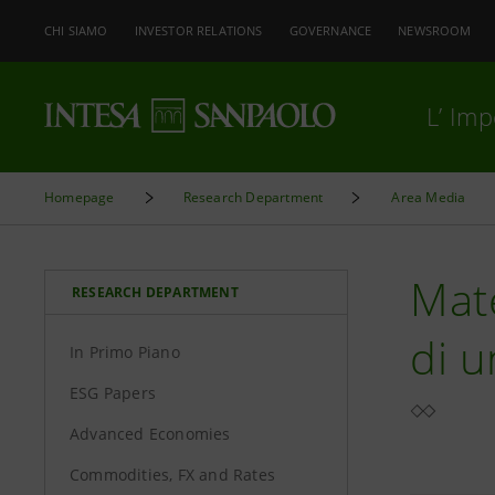
CHI SIAMO
INVESTOR RELATIONS
GOVERNANCE
NEWSROOM
L’ Im
Homepage
Research Department
Area Media
Mate
RESEARCH DEPARTMENT
di 
In Primo Piano
ESG Papers
Advanced Economies
Commodities, FX and Rates