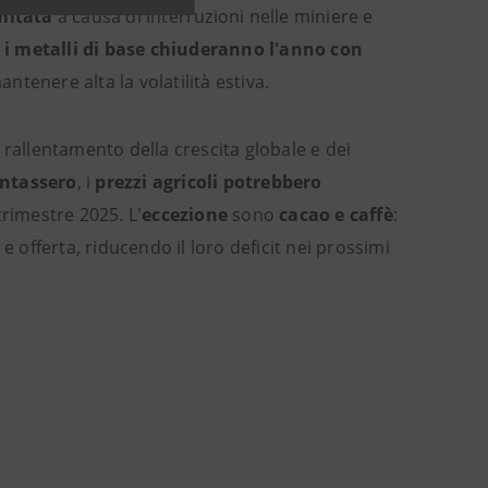
mitata
a causa di interruzioni nelle miniere e
i i metalli di base chiuderanno l'anno con
antenere alta la volatilità estiva.
 rallentamento della crescita globale e dei
entassero
, i
prezzi agricoli potrebbero
trimestre 2025. L'
eccezione
sono
cacao e caffè
:
e offerta, riducendo il loro deficit nei prossimi