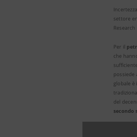
Incertezza
settore e
Research 
Per il
petr
che hann
sufficien
possiede 
globale è 
tradiziona
del decenn
secondo s
Per il
gas 