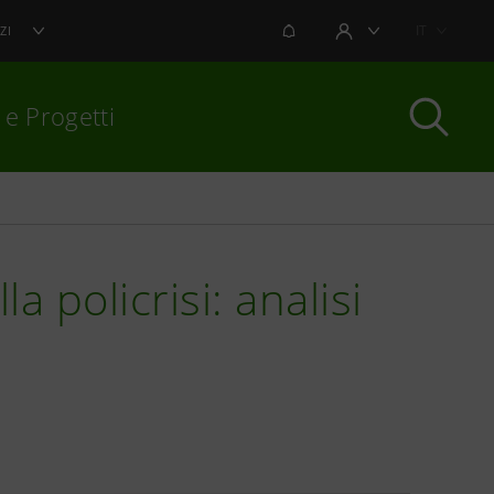
NOTIFICHE
IT
ZI
AREA UTENTE
 e Progetti
per chiudere
 policrisi: analisi