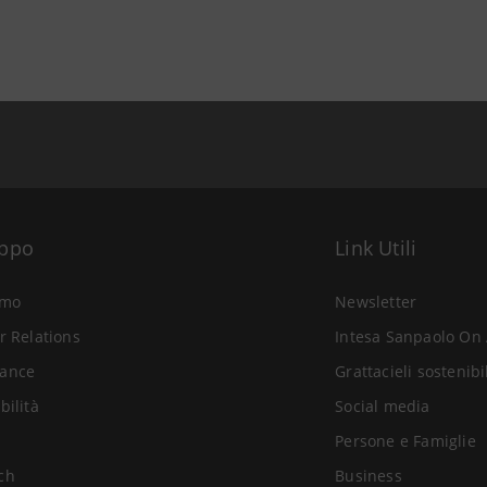
uppo
Link Utili
amo
Newsletter
r Relations
Intesa Sanpaolo On 
ance
Grattacieli sostenibi
bilità
Social media
Persone e Famiglie
ch
Business