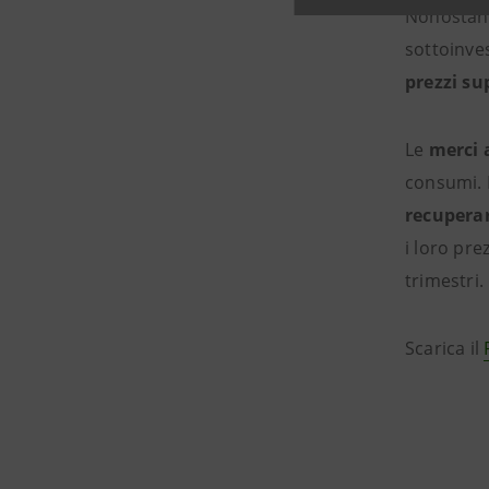
Nonostant
sottoinves
prezzi su
Le
merci 
consumi. 
recupera
i loro pre
trimestri.
Scarica il