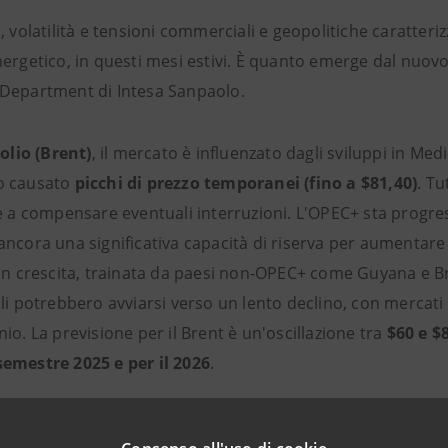
, volatilità e tensioni commerciali e geopolitiche caratteri
nergetico, in questi mesi estivi. È quanto emerge dal nuovo
Department di Intesa Sanpaolo.
olio (Brent)
, il mercato è influenzato dagli sviluppi in Med
o causato
picchi di prezzo temporanei (fino a $81,40)
. Tu
te a compensare eventuali interruzioni. L'OPEC+ sta progre
ancora una significativa capacità di riserva per aumentar
in crescita, trainata da paesi non-OPEC+ come Guyana e Brasi
li potrebbero avviarsi verso un lento declino, con mercati 
io. La previsione per il Brent è un'oscillazione tra
$60 e $8
emestre 2025 e per il 2026
.
naturale (TTF)
, le scorte europee sono
inferiori alla med