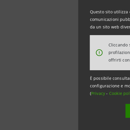
consegne d
norvegesi
Questo sito utilizza 
eliminare 
comunicazioni pubbli
da un sito web diver
attesi in 
sbilanciat
Cliccando s
esportazi
profilazio
!
offrirti co
Oro e met
massimi n
È possibile consulta
alla cresc
configurazione e mo
(
Privacy
-
Cookie pol
Il compar
L'esempio
Uniti, dr