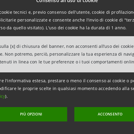
Consenso all'uso di cookie
i gas naturale liquefatto (GNL). La situazione è aggravata
 e dall'interruzione delle forniture russe via Ucraina dal
cookie tecnici e, previo consenso dell’utente, cookie di profilazione
gradualmente tutte le importazioni di gas russo entro la fi
citarie personalizzate e consente anche l'invio di cookie di "terz
so da quello visitato). L'uso dei cookie ha la durata di 1 anno.
un intervallo di
€30-50 per MWh in estate
, con una media d
i al rialzo. Negli Stati Uniti il benchmark Henry Hub è previ
ulla [x] di chiusura del banner, non acconsenti all’uso dei cookie
oni di GNL.
ne. Non potremo, perciò, personalizzare la tua esperienza di navi
ntenuti in linea con le tue preferenze o i tuoi comportamenti onli
alli preziosi
dovrebbero
beneficiare
dell'attuale fase di 
el 3° trimestre 2025
. Anche
argento e platino
potrebber
re l'informativa estesa, prestare o meno il consenso ai cookie o p
ente domanda di ETF e alla sostituzione dell'oro nella gioie
dificare le proprie scelte in qualsiasi momento accedendo alla s
icy
).
to dei
metalli industriali
sta subendo
forti distorsioni e 
 del
rame
è significativo: la minaccia di dazi ha spinto gli
PIÙ OPZIONI
ACCONSENTO
enandole dall'Europa
, e ha causato un
rapido calo delle s