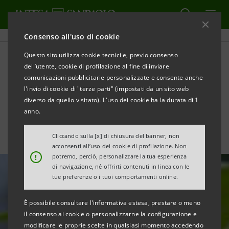
Consenso all'uso di cookie
Questo sito utilizza cookie tecnici e, previo consenso
11° Rapporto la
dell’utente, cookie di profilazione al fine di inviare
comunicazioni pubblicitarie personalizzate e consente anche
Bioeconomia in Europa
l'invio di cookie di "terze parti" (impostati da un sito web
diverso da quello visitato). L'uso dei cookie ha la durata di 1
anno.
Cliccando sulla [x] di chiusura del banner, non
acconsenti all’uso dei cookie di profilazione. Non
!
potremo, perciò, personalizzare la tua esperienza
di navigazione, né offrirti contenuti in linea con le
tue preferenze o i tuoi comportamenti online.
È possibile consultare l'informativa estesa, prestare o meno
il consenso ai cookie o personalizzarne la configurazione e
modificare le proprie scelte in qualsiasi momento accedendo