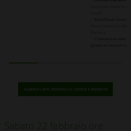
- "
Chiedilo a Barbero Li
Alessandro Barbero e 
Savelli
- "
Altre/Storie America
Mario Calabresi e Marc
Bardazzi
- "
L’educazione sentim
(grazie ai romanzi o pe
loro)
" con Chiara Gamb
Silvia Nucini
SCARICA L'APP, INSERISCI IL CODICE E PRENOTA
Sabato 22 febbraio ore