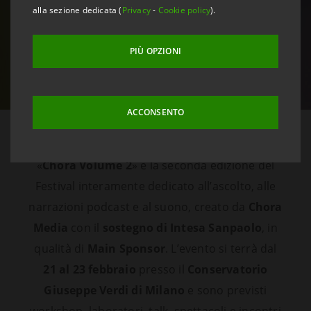
alla sezione dedicata (
Privacy
-
Cookie policy
).
PIÙ OPZIONI
ACCONSENTO
«
Chora Volume 2
» è la seconda edizione del
Festival interamente dedicato all’ascolto, alle
narrazioni podcast e al suono, creato da
Chora
Media
con il
sostegno di Intesa Sanpaolo
, in
qualità di
Main Sponsor
. L’evento si terrà dal
21 al 23 febbraio
presso il
Conservatorio
Giuseppe Verdi di Milano
e sono previsti