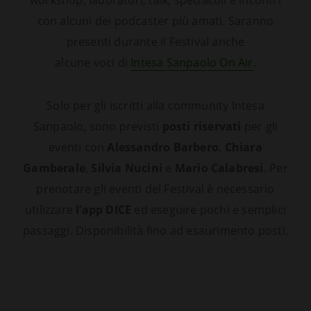
workshop, laboratori, talk, spettacoli e incontri
con alcuni dei podcaster più amati. Saranno
presenti durante il Festival anche
alcune voci di
Intesa Sanpaolo On Air
.
Solo per gli iscritti alla community Intesa
Sanpaolo, sono previsti
posti riservati
per gli
eventi con
Alessandro Barbero
,
Chiara
Gamberale
,
Silvia Nucini
e
Mario Calabresi
. Per
prenotare gli eventi del Festival è necessario
utilizzare
l’app DICE
ed eseguire pochi e semplici
passaggi. Disponibilità fino ad esaurimento posti.