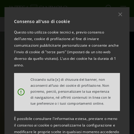
Consenso all'uso di cookie
Homepage
Questo sito utilizza cookie tecnici e, previo consenso
dell’utente, cookie di profilazione al fine di inviare
comunicazioni pubblicitarie personalizzate e consente anche
l'invio di cookie di "terze parti" (impostati da un sito web
diverso da quello visitato). L'uso dei cookie ha la durata di 1
anno.
Cliccando sulla [x] di chiusura del banner, non
acconsenti all’uso dei cookie di profilazione. Non
!
potremo, perciò, personalizzare la tua esperienza
«Chora Volume 2»:
di navigazione, né offrirti contenuti in linea con le
il Festival dell'ascolto,
tue preferenze o i tuoi comportamenti online.
delle voci, delle storie
È possibile consultare l'informativa estesa, prestare o meno
il consenso ai cookie o personalizzarne la configurazione e
modificare le proprie scelte in qualsiasi momento accedendo