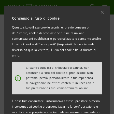
Consenso all'uso di cookie
Tutti gli eventi sostenuti dalla banca
Questo sito utilizza cookie tecnici e, previo consenso
dell’utente, cookie di profilazione al fine di inviare
comunicazioni pubblicitarie personalizzate e consente anche
l'invio di cookie di "terze parti" (impostati da un sito web
SPORT
diverso da quello visitato). L'uso dei cookie ha la durata di 1
anno.
Mauro Berruto in diretta da
Cliccando sulla [x] di chiusura del banner, non
Area X
acconsenti all’uso dei cookie di profilazione. Non
!
potremo, perciò, personalizzare la tua esperienza
di navigazione, né offrirti contenuti in linea con le
tue preferenze o i tuoi comportamenti online.
È possibile consultare l'informativa estesa, prestare o meno
il consenso ai cookie o personalizzarne la configurazione e
modificare le proprie scelte in qualsiasi momento accedendo