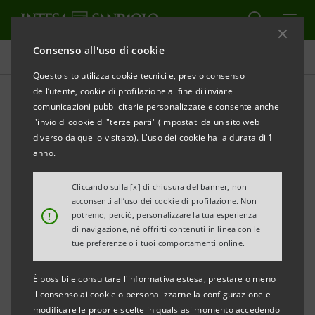
Consenso all'uso di cookie
Tutti gli eventi sostenuti dalla banca
Questo sito utilizza cookie tecnici e, previo consenso
dell’utente, cookie di profilazione al fine di inviare
comunicazioni pubblicitarie personalizzate e consente anche
l'invio di cookie di "terze parti" (impostati da un sito web
CULTURA
diverso da quello visitato). L'uso dei cookie ha la durata di 1
anno.
Ventotene ospita il Festival
Cliccando sulla [x] di chiusura del banner, non
Gita al faro
acconsenti all’uso dei cookie di profilazione. Non
!
potremo, perciò, personalizzare la tua esperienza
di navigazione, né offrirti contenuti in linea con le
tue preferenze o i tuoi comportamenti online.
È possibile consultare l'informativa estesa, prestare o meno
il consenso ai cookie o personalizzarne la configurazione e
modificare le proprie scelte in qualsiasi momento accedendo