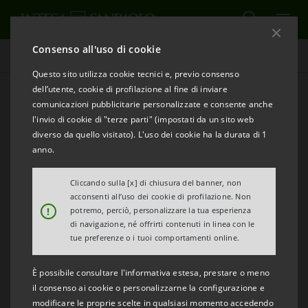
Consenso all'uso di cookie
La Scala UNDER30. L'Anteprima d'opera per te
Questo sito utilizza cookie tecnici e, previo consenso
dell’utente, cookie di profilazione al fine di inviare
comunicazioni pubblicitarie personalizzate e consente anche
l'invio di cookie di "terze parti" (impostati da un sito web
diverso da quello visitato). L'uso dei cookie ha la durata di 1
anno.
Cliccando sulla [x] di chiusura del banner, non
acconsenti all’uso dei cookie di profilazione. Non
!
potremo, perciò, personalizzare la tua esperienza
di navigazione, né offrirti contenuti in linea con le
tue preferenze o i tuoi comportamenti online.
È possibile consultare l'informativa estesa, prestare o meno
il consenso ai cookie o personalizzarne la configurazione e
modificare le proprie scelte in qualsiasi momento accedendo