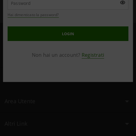
Seguici anche su
Hai dimenticato la password?
I Valori
LOGIN
Non hai un account?
Registrati
Il Gruppo
Link Utili
Area Utente
Altri Link