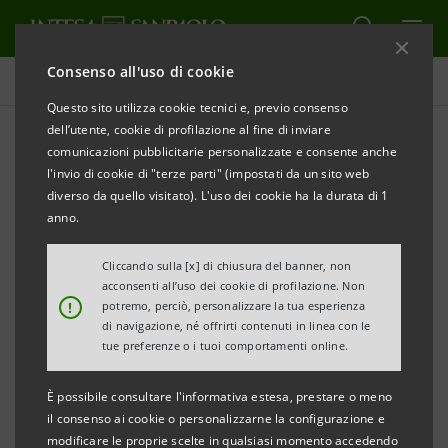
Consenso all'uso di cookie
Tutti gli eventi sostenuti dalla banca
Questo sito utilizza cookie tecnici e, previo consenso
dell’utente, cookie di profilazione al fine di inviare
comunicazioni pubblicitarie personalizzate e consente anche
l'invio di cookie di "terze parti" (impostati da un sito web
ECONOMIA
diverso da quello visitato). L'uso dei cookie ha la durata di 1
anno.
Le piccole imprese nello
Cliccando sulla [x] di chiusura del banner, non
scenario economico
acconsenti all’uso dei cookie di profilazione. Non
!
potremo, perciò, personalizzare la tua esperienza
di navigazione, né offrirti contenuti in linea con le
tue preferenze o i tuoi comportamenti online.
È possibile consultare l'informativa estesa, prestare o meno
il consenso ai cookie o personalizzarne la configurazione e
modificare le proprie scelte in qualsiasi momento accedendo