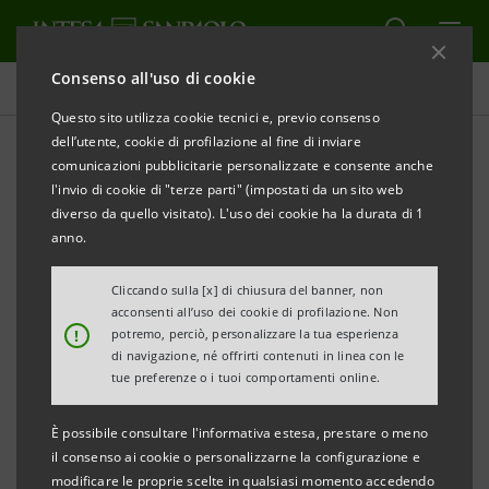
Consenso all'uso di cookie
Tutti gli eventi sostenuti dalla banca
Questo sito utilizza cookie tecnici e, previo consenso
dell’utente, cookie di profilazione al fine di inviare
comunicazioni pubblicitarie personalizzate e consente anche
l'invio di cookie di "terze parti" (impostati da un sito web
ECONOMIA
diverso da quello visitato). L'uso dei cookie ha la durata di 1
anno.
Il tuo futuro è la nostra
Cliccando sulla [x] di chiusura del banner, non
impresa
acconsenti all’uso dei cookie di profilazione. Non
!
potremo, perciò, personalizzare la tua esperienza
di navigazione, né offrirti contenuti in linea con le
tue preferenze o i tuoi comportamenti online.
È possibile consultare l'informativa estesa, prestare o meno
il consenso ai cookie o personalizzarne la configurazione e
modificare le proprie scelte in qualsiasi momento accedendo