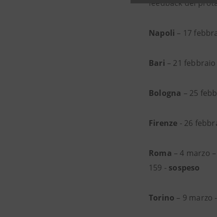
feedback dei protag
Napoli
– 17 febbra
Bari
– 21 febbraio
Bologna
– 25 febb
Firenze
- 26 febbr
Roma
– 4 marzo –
159 -
sospeso
Torino
– 9 marzo -