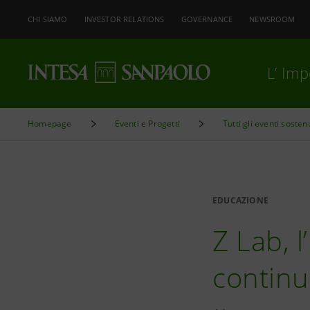
CHI SIAMO
INVESTOR RELATIONS
GOVERNANCE
NEWSROOM
L’ Im
Homepage
Eventi e Progetti
Tutti gli eventi sosten
EDUCAZIONE
Z Lab, 
continu