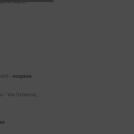
sso è libero.
voli -
sospeso
o - Via Ostiense,
so