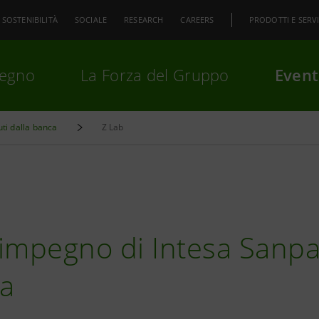
SOSTENIBILITÀ
SOCIALE
RESEARCH
CAREERS
PRODOTTI E SERVI
pegno
La Forza del Gruppo
Event
uti dalla banca
Z Lab
premi
Invio
per cercare o
ESC
l’impegno di Intesa Sanp
a