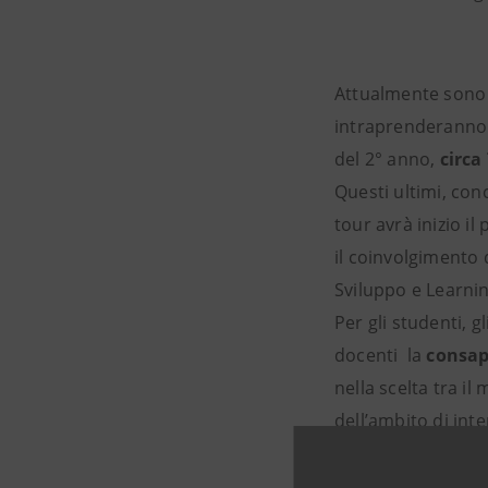
Attualmente sono c
intraprenderanno 
del 2° anno,
circa
Questi ultimi, conc
tour avrà inizio il
il coinvolgimento d
Sviluppo e Learni
Per gli studenti, g
docenti la
consap
nella scelta tra il
dell’ambito di int
compreso quanto i 
mettersi in gioco