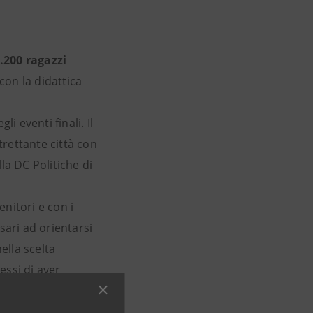
1.200 ragazzi
on la didattica
i eventi finali. Il
trettante città con
lla DC Politiche di
enitori e con i
sari ad orientarsi
ella scelta
essi di aver
i sarà necessario
ivo - va