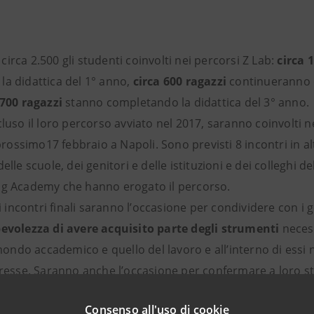
irca 2.500 gli studenti coinvolti nei percorsi Z Lab:
circa 
la didattica del 1° anno,
circa 600 ragazzi
continueranno c
 700 ragazzi
stanno completando la didattica del 3° anno.
luso il loro percorso avviato nel 2017, saranno coinvolti negl
 prossimo17 febbraio a Napoli. Sono previsti 8 incontri in al
elle scuole, dei genitori e delle istituzioni e dei colleghi de
ng Academy che hanno erogato il percorso.
li incontri finali saranno l’occasione per condividere con i g
evolezza di avere acquisito parte degli strumenti
neces
 mondo accademico e quello del lavoro e all’interno di essi n
eresse. Saranno anche l’occasione per confermare a loro st
tempi siano incerti e quanto complessa sia la vita, per cu
Consenso all'uso di cookie
ed
essere consapevoli
che il futuro - accademico o lavorat