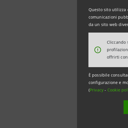
affrontato con det
Questo sito utilizza 
comunicazioni pubbli
da un sito web diver
La tappa di Roma 
studenti romani av
Cliccando s
universitario, di r
profilazio
!
vissute dagli stude
offrirti co
Per un giovane il
È possibile consulta
l’assunzione dell’i
configurazione e mo
necessario rimodul
(
Privacy
-
Cookie pol
rapporto con le fi
consolidarsi dell’
Queste le tappe del