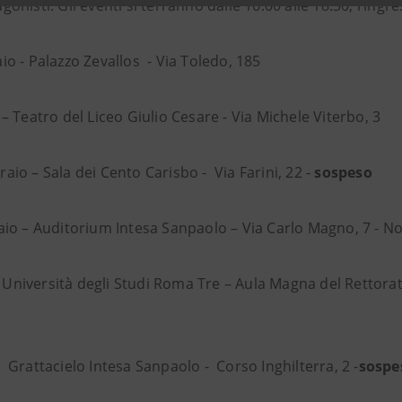
onisti. Gli eventi si terranno dalle 16.00 alle 18.30, l’ingre
io - Palazzo Zevallos - Via Toledo, 185
 – Teatro del Liceo Giulio Cesare - Via Michele Viterbo, 3
raio – Sala dei Cento Carisbo - Via Farini, 22 -
sospeso
aio – Auditorium Intesa Sanpaolo – Via Carlo Magno, 7 - No
 Università degli Studi Roma Tre – Aula Magna del Rettorat
 Grattacielo Intesa Sanpaolo - Corso Inghilterra, 2 -
sospe