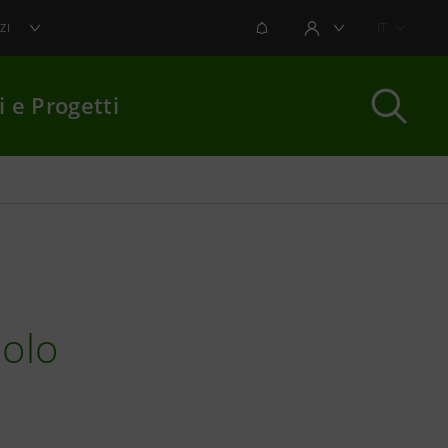
NOTIFICHE
IT
ZI
AREA UTENTE
i e Progetti
per chiudere
aolo