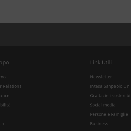
uppo
Link Utili
amo
Newsletter
r Relations
Intesa Sanpaolo On 
ance
Grattacieli sostenibi
bilità
Social media
Persone e Famiglie
ch
Business