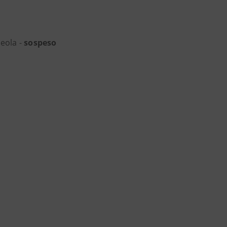
meola -
sospeso