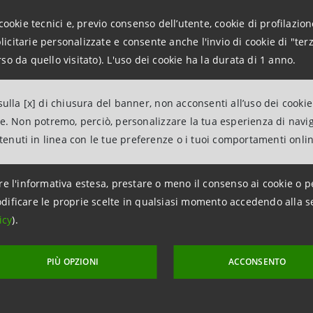
erminazione, fiducia e progettualità.
cookie tecnici e, previo consenso dell’utente, cookie di profilazione
citarie personalizzate e consente anche l'invio di cookie di "terz
so da quello visitato). L'uso dei cookie ha la durata di 1 anno.
si terrà presso
l’Aula Magna del Rettorato dell’Universi
ranno anche la possibilità di entrare in contatto con l’am
ulla [x] di chiusura del banner, non acconsenti all’uso dei cookie
iflettere sulle proprie aspirazioni personali e di ascoltare l
ne. Non potremo, perciò, personalizzare la tua esperienza di navi
nti nell’affrontare la scelta e il passaggio agli studi accad
ntenuti in linea con le tue preferenze o i tuoi comportamenti onli
 passaggio all’Università costituisce un momento fondamen
re l'informativa estesa, prestare o meno il consenso ai cookie o p
dentità di adulto. Infatti, apprestandosi alla frequenza univ
dificare le proprie scelte in qualsiasi momento accedendo alla s
are la sfera affettiva, personale, sociale: una fase che può
icy
).
gure parentali e con i gruppi di appartenenza, permettendo 
auto-determinazione, tipica dote dell’età adulta.
PIÙ OPZIONI
ACCONSENTO
 tour, a conclusione torneremo per raccontarvi i fatti, le c