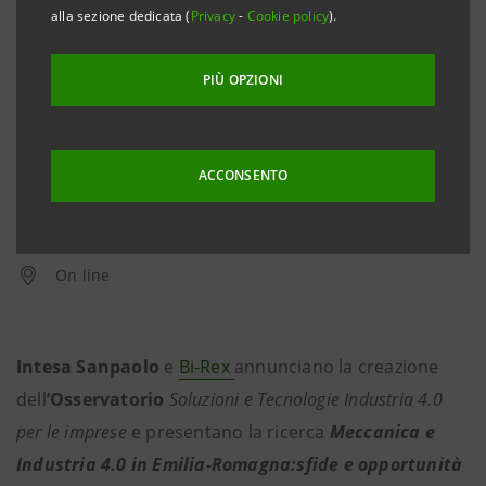
alla sezione dedicata (
Privacy
-
Cookie policy
).
PIÙ OPZIONI
ACCONSENTO
09 dicembre 2020
On line
Intesa Sanpaolo
e
Bi-Rex
annunciano la creazione
dell
’Osservatorio
Soluzioni e Tecnologie Industria 4.0
per le imprese
e presentano la ricerca
Meccanica e
Industria 4.0 in Emilia-Romagna:sfide e opportunità