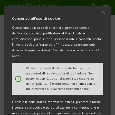
Consenso all'uso di cookie
Tutti gli eventi sostenuti dalla banca
Questo sito utilizza cookie tecnici e, previo consenso
dell’utente, cookie di profilazione al fine di inviare
comunicazioni pubblicitarie personalizzate e consente anche
l'invio di cookie di "terze parti" (impostati da un sito web
EDUCAZIONE
diverso da quello visitato). L'uso dei cookie ha la durata di 1
anno.
Imprese: soluzioni e
Cliccando sulla [x] di chiusura del banner, non
tecnologie industria 4.0
acconsenti all’uso dei cookie di profilazione. Non
!
potremo, perciò, personalizzare la tua esperienza
di navigazione, né offrirti contenuti in linea con le
tue preferenze o i tuoi comportamenti online.
È possibile consultare l'informativa estesa, prestare o meno
il consenso ai cookie o personalizzarne la configurazione e
modificare le proprie scelte in qualsiasi momento accedendo