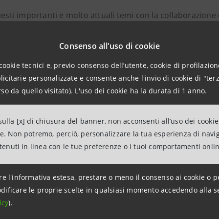
ti importanti e molto attuali temi con la collaborazione 
nvitate nel prossimo ed ultimo appuntamento del
GIOIN
per
Consenso all'uso di cookie
lo Innovation Center
parteciperà Daniele Borghi. Anche in
cookie tecnici e, previo consenso dell’utente, cookie di profilazione
e le startup selezionate nell’ambito dell’attività di
Busine
citarie personalizzate e consente anche l'invio di cookie di "terz
a società. La testimonianza del sostegno del Gruppo agli e
so da quello visitato). L'uso dei cookie ha la durata di 1 anno.
romuovere il progresso dell'economia del nostro Paese.
ulla [x] di chiusura del banner, non acconsenti all’uso dei cookie
ne. Non potremo, perciò, personalizzare la tua esperienza di navi
agliata dell'incontro.
ntenuti in linea con le tue preferenze o i tuoi comportamenti onli
re l'informativa estesa, prestare o meno il consenso ai cookie o p
ISCRIVITI QUI
dificare le proprie scelte in qualsiasi momento accedendo alla s
icy
).