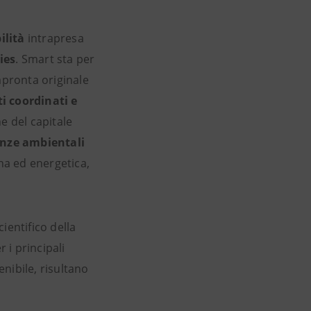
ilità
intrapresa
ies
. Smart sta per
mpronta originale
i coordinati e
ne del capitale
enze ambientali
ana ed energetica,
ientifico della
 i principali
enibile, risultano