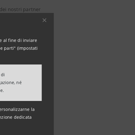
dei nostri partner
 l’anno
2020
.
 questa occasione
 al fine di inviare
ss
e parti" (impostati
cosistemi di
 di
gazione, né
ne.
ersonalizzarne la
ezione dedicata