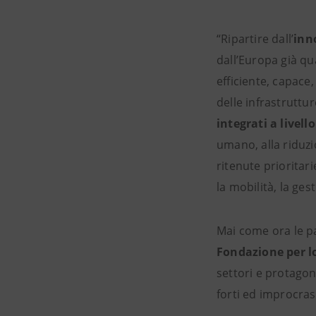
“Ripartire dall’
inn
dall’Europa già qua
efficiente, capace
delle infrastruttu
integrati a livel
umano, alla riduzi
ritenute prioritar
la mobilità, la ges
Mai come ora le pa
Fondazione per lo
settori e protagon
forti ed improcrast