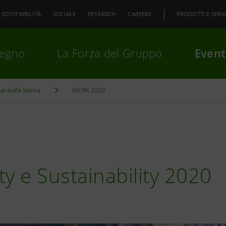
SOSTENIBILITÀ
SOCIALE
RESEARCH
CAREERS
PRODOTTI E SERVI
pegno
La Forza del Gruppo
Event
uti dalla banca
GIOIN 2020
premi
Invio
per cercare o
ESC
ty e Sustainability 2020