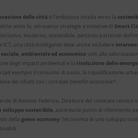
ovazione delle città
è l’ambiziosa strada verso la
sostenib
lche anno fa, attraverso strategie e iniziative di
Smart Cit
, inclusivo, moderno, sostenibile, pertanto partendo dall’i
re ICT, una città intelligente deve anche includere
intervent
lo sociale, ambientale ed economico
volti alla valorizzazio
one degli impatti ambientali e la
risoluzione delle emerg
ie (ad esempio il consumo di suolo, la riqualificazione urb
tione dei rifiuti) con i correlati benefici economici”.
role di Antonio Federico, Direttore del comitato tecnico sc
 sviluppo sostenibile
, autorevole punto di riferimento per
isti della
green economy
: l’economia di uno sviluppo sost
inabili.