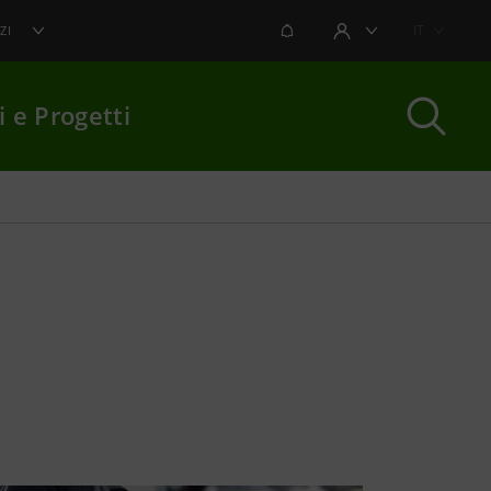
NOTIFICHE
IT
ZI
AREA UTENTE
i e Progetti
per chiudere