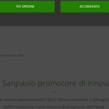
PIÙ OPZIONI
ACCONSENTO
nto 6 marzo 2025
a Sanpaolo promotore di innov
ei recenti appuntamenti che ci hanno coinvolto a sostegno
dell'innovazione come motore di progresso del Paese