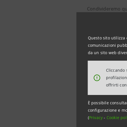
Condivideremo ques
e delle startup i
Per
Intesa Sanpao
Questo sito utilizza 
verranno presentat
comunicazioni pubbli
Development
dell
da un sito web diver
innovazione per p
Cliccando s
profilazio
Vai all'agenda dett
!
offrirti co
È possibile consulta
configurazione e mo
(
Privacy
-
Cookie pol