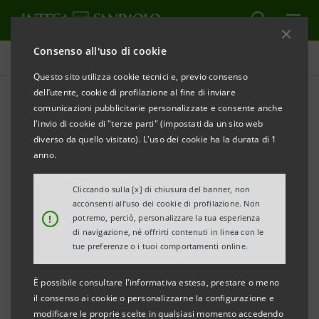
Consenso all'uso di cookie
Tutti gli eventi sostenuti dalla banca
Questo sito utilizza cookie tecnici e, previo consenso
dell’utente, cookie di profilazione al fine di inviare
comunicazioni pubblicitarie personalizzate e consente anche
l'invio di cookie di "terze parti" (impostati da un sito web
INNOVAZIONE
diverso da quello visitato). L'uso dei cookie ha la durata di 1
anno.
L’AI nel contrasto al crimine
Cliccando sulla [x] di chiusura del banner, non
finanziario
acconsenti all’uso dei cookie di profilazione. Non
!
potremo, perciò, personalizzare la tua esperienza
di navigazione, né offrirti contenuti in linea con le
tue preferenze o i tuoi comportamenti online.
È possibile consultare l'informativa estesa, prestare o meno
il consenso ai cookie o personalizzarne la configurazione e
modificare le proprie scelte in qualsiasi momento accedendo