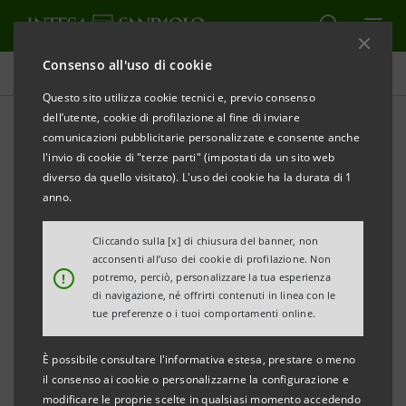
Consenso all'uso di cookie
Tutti gli eventi sostenuti dalla banca
Questo sito utilizza cookie tecnici e, previo consenso
dell’utente, cookie di profilazione al fine di inviare
comunicazioni pubblicitarie personalizzate e consente anche
l'invio di cookie di "terze parti" (impostati da un sito web
SOSTENIBILITÀ
diverso da quello visitato). L'uso dei cookie ha la durata di 1
anno.
Gli elementi per una filiera
Cliccando sulla [x] di chiusura del banner, non
sostenibile
acconsenti all’uso dei cookie di profilazione. Non
!
potremo, perciò, personalizzare la tua esperienza
di navigazione, né offrirti contenuti in linea con le
tue preferenze o i tuoi comportamenti online.
È possibile consultare l'informativa estesa, prestare o meno
il consenso ai cookie o personalizzarne la configurazione e
modificare le proprie scelte in qualsiasi momento accedendo