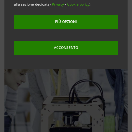
alla sezione dedicata (
Privacy
-
Cookie policy
).
PIÙ OPZIONI
ACCONSENTO