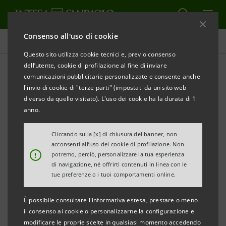
Consenso all'uso di cookie
Tutti gli eventi sostenuti dalla banca
Questo sito utilizza cookie tecnici e, previo consenso
dell’utente, cookie di profilazione al fine di inviare
comunicazioni pubblicitarie personalizzate e consente anche
l'invio di cookie di "terze parti" (impostati da un sito web
SOSTENIBILITÀ
diverso da quello visitato). L'uso dei cookie ha la durata di 1
anno.
Le opportunità
Cliccando sulla [x] di chiusura del banner, non
dell'economia circolare
acconsenti all’uso dei cookie di profilazione. Non
!
potremo, perciò, personalizzare la tua esperienza
di navigazione, né offrirti contenuti in linea con le
tue preferenze o i tuoi comportamenti online.
È possibile consultare l'informativa estesa, prestare o meno
il consenso ai cookie o personalizzarne la configurazione e
modificare le proprie scelte in qualsiasi momento accedendo