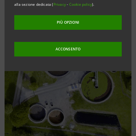
alla sezione dedicata (
Privacy
-
Cookie policy
).
PIÙ OPZIONI
ACCONSENTO