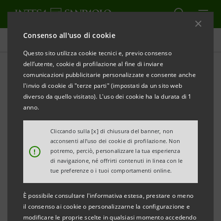
Consenso all'uso di cookie
Tutti gli eventi sostenuti dalla banca
Questo sito utilizza cookie tecnici e, previo consenso
dell’utente, cookie di profilazione al fine di inviare
comunicazioni pubblicitarie personalizzate e consente anche
l'invio di cookie di "terze parti" (impostati da un sito web
SOSTENIBILITÀ
diverso da quello visitato). L'uso dei cookie ha la durata di 1
anno.
Economia Circolare: oltre la
Cliccando sulla [x] di chiusura del banner, non
Sostenibilità
acconsenti all’uso dei cookie di profilazione. Non
!
potremo, perciò, personalizzare la tua esperienza
di navigazione, né offrirti contenuti in linea con le
tue preferenze o i tuoi comportamenti online.
È possibile consultare l'informativa estesa, prestare o meno
il consenso ai cookie o personalizzarne la configurazione e
modificare le proprie scelte in qualsiasi momento accedendo