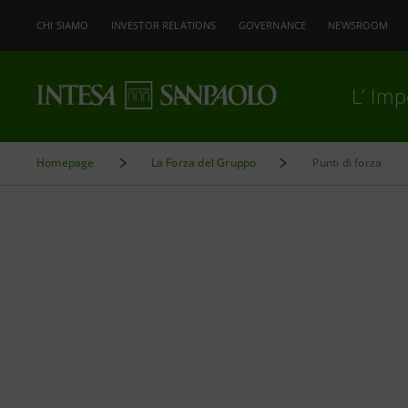
CHI SIAMO
INVESTOR RELATIONS
GOVERNANCE
NEWSROOM
L’ Im
Homepage
La Forza del Gruppo
Punti di forza