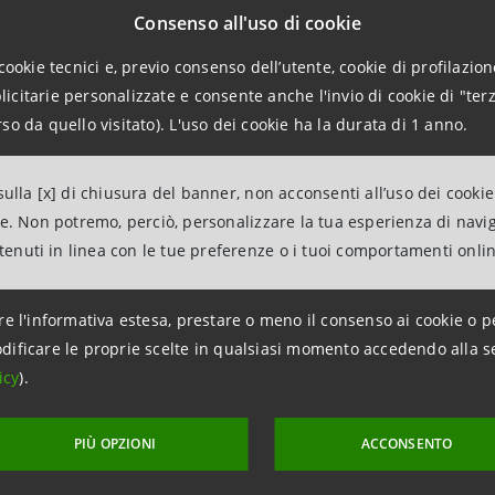
Consenso all'uso di cookie
cookie tecnici e, previo consenso dell’utente, cookie di profilazione
citarie personalizzate e consente anche l'invio di cookie di "terz
so da quello visitato). L'uso dei cookie ha la durata di 1 anno.
 una quota di mercato del 22% nei depositi e 18% nei crediti
 unica di raggiungerli
ulla [x] di chiusura del banner, non acconsenti all’uso dei cookie
ne. Non potremo, perciò, personalizzare la tua esperienza di navi
ntenuti in linea con le tue preferenze o i tuoi comportamenti onli
re l'informativa estesa, prestare o meno il consenso ai cookie o p
 l'impatto sociale e grande focus sul clima
dificare le proprie scelte in qualsiasi momento accedendo alla s
icy
).
ice nei principali indici e classifiche
PIÙ OPZIONI
ACCONSENTO