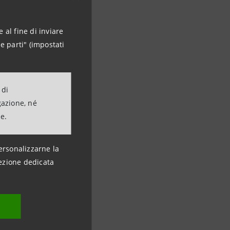
 al fine di inviare
e parti" (impostati
 di
gazione, né
ne.
ersonalizzarne la
ezione dedicata