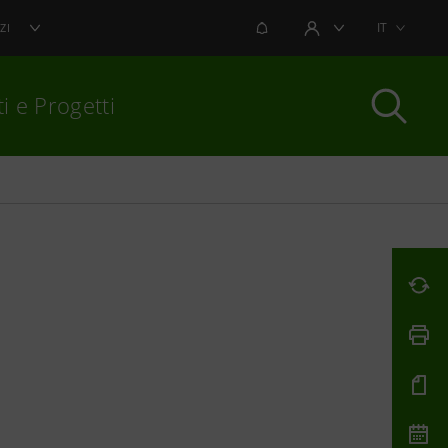
NOTIFICHE
IT
ZI
AREA UTENTE
i e Progetti
per chiudere