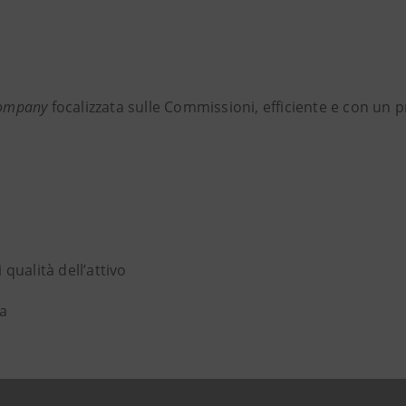
Company
focalizzata sulle Commissioni, efficiente e con un p
i qualità dell’attivo
pa
mentari