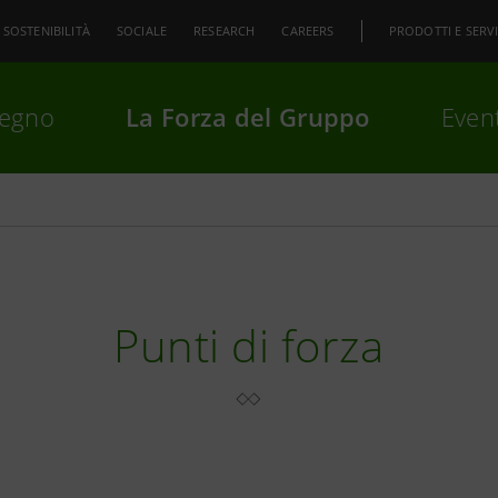
SOSTENIBILITÀ
SOCIALE
RESEARCH
CAREERS
PRODOTTI E SERVI
pegno
La Forza del Gruppo
Event
premi
Invio
per cercare o
ESC
Punti di forza