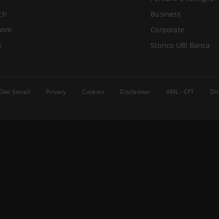
ch
Business
oom
Corporate
s
Storico UBI Banca
Dati Sociali
Privacy
Cookies
Disclaimer
AML - CFT
Dic