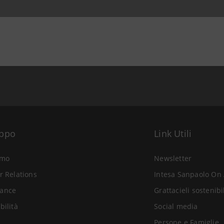
uppo
Link Utili
amo
Newsletter
r Relations
Intesa Sanpaolo On 
ance
Grattacieli sostenibi
bilità
Social media
Persone e Famiglie