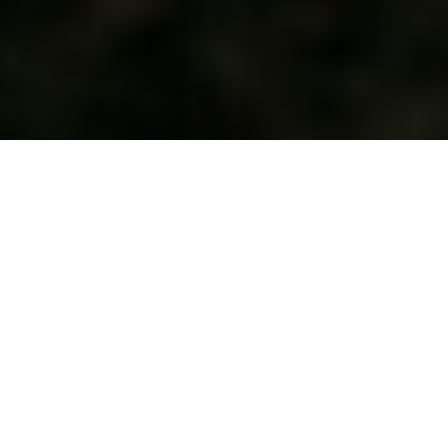
Inclusione e coesione
La quinta Missione del PNRR si pone l’obiettivo di
tutelare chi si trova in condizioni di fragilità sociale ed
economica, promuovendo la
parità di genere
, il
contrasto alle discriminazioni
e il consolidamento
tanto delle infrastrutture sociali quanto delle