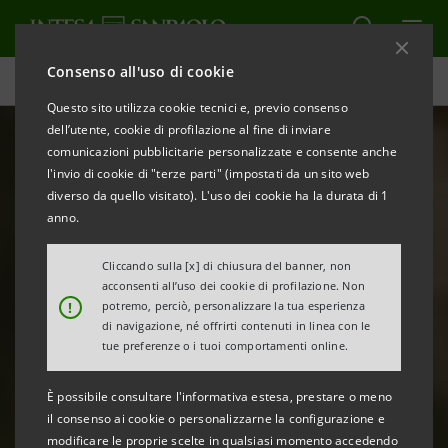
Consenso all'uso di cookie
PNRR
Questo sito utilizza cookie tecnici e, previo consenso
dell’utente, cookie di profilazione al fine di inviare
comunicazioni pubblicitarie personalizzate e consente anche
l'invio di cookie di "terze parti" (impostati da un sito web
diverso da quello visitato). L'uso dei cookie ha la durata di 1
anno.
Cliccando sulla [x] di chiusura del banner, non
acconsenti all’uso dei cookie di profilazione. Non
!
potremo, perciò, personalizzare la tua esperienza
di navigazione, né offrirti contenuti in linea con le
tue preferenze o i tuoi comportamenti online.
È possibile consultare l'informativa estesa, prestare o meno
il consenso ai cookie o personalizzarne la configurazione e
modificare le proprie scelte in qualsiasi momento accedendo