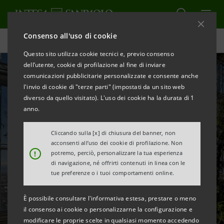
Consenso all'uso di cookie
Grattacielo Intesa Sanpaolo - Torino
Questo sito utilizza cookie tecnici e, previo consenso
dell’utente, cookie di profilazione al fine di inviare
comunicazioni pubblicitarie personalizzate e consente anche
l'invio di cookie di "terze parti" (impostati da un sito web
diverso da quello visitato). L'uso dei cookie ha la durata di 1
anno.
Cliccando sulla [x] di chiusura del banner, non
Torino: serra
acconsenti all’uso dei cookie di profilazione. Non
!
potremo, perciò, personalizzare la tua esperienza
bioclimatica del
di navigazione, né offrirti contenuti in linea con le
tue preferenze o i tuoi comportamenti online.
grattacielo Intesa
È possibile consultare l'informativa estesa, prestare o meno
Sanpaolo
il consenso ai cookie o personalizzarne la configurazione e
modificare le proprie scelte in qualsiasi momento accedendo