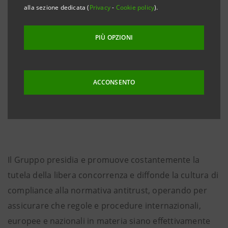
alla sezione dedicata (
Privacy
-
Cookie policy
).
PIÙ OPZIONI
ACCONSENTO
Il Gruppo presidia e promuove costantemente la
tutela della libera concorrenza e diffonde la cultura di
compliance alla normativa antitrust, operando per
assicurare che regole e procedure internazionali,
europee e nazionali in materia siano effettivamente