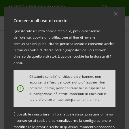
Consenso all'uso di cookie
Obiettivi, risultati e iniziative
Questo sito utilizza cookie tecnici e, previo consenso
dell’utente, cookie di profilazione al fine di inviare
comunicazioni pubblicitarie personalizzate e consente anche
l'invio di cookie di "terze parti" (impostati da un sito web
INTEGRITÀ NELLA CONDOTTA
diverso da quello visitato). L'uso dei cookie ha la durata di 1
anno.
Tutela della libera
Cliccando sulla [x] di chiusura del banner, non
concorrenza e del
acconsenti all’uso dei cookie di profilazione. Non
!
potremo, perciò, personalizzare la tua esperienza
consumatore
di navigazione, né offrirti contenuti in linea con le
tue preferenze o i tuoi comportamenti online.
È possibile consultare l'informativa estesa, prestare o meno
il consenso ai cookie o personalizzarne la configurazione e
modificare le proprie scelte in qualsiasi momento accedendo