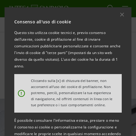
Consenso all'uso di cookie
Ultime notizie e approfondimenti
Questo sito utilizza cookie tecnici e, previo consenso
dell’utente, cookie di profilazione al fine di inviare
comunicazioni pubblicitarie personalizzate e consente anche
Intesa Sanpaolo aderisce a
l'invio di cookie di "terze parti" (impostati da un sito web
"M’illumino di Meno" 2020
diverso da quello visitato). L'uso dei cookie ha la durata di 1
anno.
Cliccando sulla [x] di chiusura del banner, non
acconsenti all’uso dei cookie di profilazione. Non
!
potremo, perciò, personalizzare la tua esperienza
di navigazione, né offrirti contenuti in linea con le
tue preferenze o i tuoi comportamenti online.
È possibile consultare l'informativa estesa, prestare o meno
il consenso ai cookie o personalizzarne la configurazione e
modificare le proprie scelte in qualsiasi momento accedendo