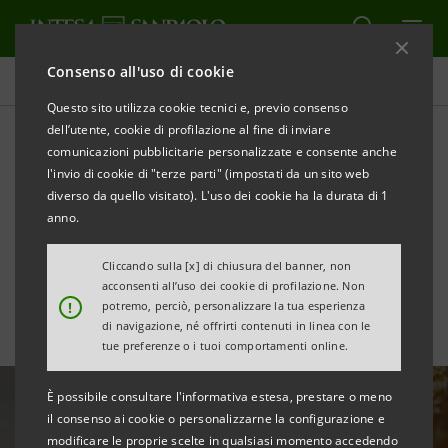
Consenso all'uso di cookie
Ultime notizie e approfondimenti
Questo sito utilizza cookie tecnici e, previo consenso
dell’utente, cookie di profilazione al fine di inviare
comunicazioni pubblicitarie personalizzate e consente anche
Stakeholder Capitalism
l'invio di cookie di "terze parti" (impostati da un sito web
Metrics del World Economic
diverso da quello visitato). L'uso dei cookie ha la durata di 1
anno.
Forum
Cliccando sulla [x] di chiusura del banner, non
acconsenti all’uso dei cookie di profilazione. Non
!
potremo, perciò, personalizzare la tua esperienza
di navigazione, né offrirti contenuti in linea con le
tue preferenze o i tuoi comportamenti online.
È possibile consultare l'informativa estesa, prestare o meno
il consenso ai cookie o personalizzarne la configurazione e
modificare le proprie scelte in qualsiasi momento accedendo