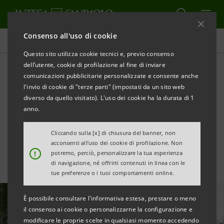
Consenso all'uso di cookie
Ultime notizie e approfondimenti
Questo sito utilizza cookie tecnici e, previo consenso
dell’utente, cookie di profilazione al fine di inviare
comunicazioni pubblicitarie personalizzate e consente anche
"Leadership band” 2021 del
l'invio di cookie di "terze parti" (impostati da un sito web
questionario Climate
diverso da quello visitato). L'uso dei cookie ha la durata di 1
anno.
Change di CDP
Cliccando sulla [x] di chiusura del banner, non
acconsenti all’uso dei cookie di profilazione. Non
!
potremo, perciò, personalizzare la tua esperienza
di navigazione, né offrirti contenuti in linea con le
tue preferenze o i tuoi comportamenti online.
È possibile consultare l'informativa estesa, prestare o meno
il consenso ai cookie o personalizzarne la configurazione e
modificare le proprie scelte in qualsiasi momento accedendo