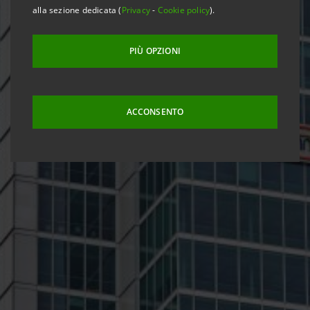
alla sezione dedicata (
Privacy
-
Cookie policy
).
PIÙ OPZIONI
ACCONSENTO