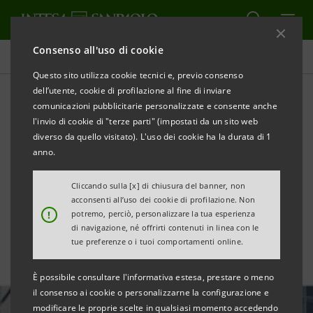
Consenso all'uso di cookie
Ultime notizie e approfondimenti
Questo sito utilizza cookie tecnici e, previo consenso
dell’utente, cookie di profilazione al fine di inviare
comunicazioni pubblicitarie personalizzate e consente anche
A Intesa Sanpaolo il
l'invio di cookie di "terze parti" (impostati da un sito web
riconoscimento di "Bank of
diverso da quello visitato). L'uso dei cookie ha la durata di 1
anno.
the Year in Italy" di The
Cliccando sulla [x] di chiusura del banner, non
Banker
acconsenti all’uso dei cookie di profilazione. Non
!
potremo, perciò, personalizzare la tua esperienza
di navigazione, né offrirti contenuti in linea con le
tue preferenze o i tuoi comportamenti online.
È possibile consultare l'informativa estesa, prestare o meno
il consenso ai cookie o personalizzarne la configurazione e
modificare le proprie scelte in qualsiasi momento accedendo