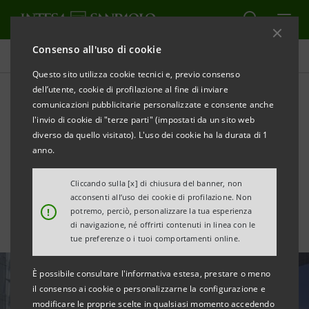
Consenso all'uso di cookie
Ultime notizie e approfondimenti
Questo sito utilizza cookie tecnici e, previo consenso
dell’utente, cookie di profilazione al fine di inviare
comunicazioni pubblicitarie personalizzate e consente anche
Intesa Sanpaolo confermata
l'invio di cookie di "terze parti" (impostati da un sito web
nei Dow Jones Sustainability
diverso da quello visitato). L'uso dei cookie ha la durata di 1
anno.
Indices
Cliccando sulla [x] di chiusura del banner, non
acconsenti all’uso dei cookie di profilazione. Non
!
potremo, perciò, personalizzare la tua esperienza
di navigazione, né offrirti contenuti in linea con le
tue preferenze o i tuoi comportamenti online.
È possibile consultare l'informativa estesa, prestare o meno
il consenso ai cookie o personalizzarne la configurazione e
modificare le proprie scelte in qualsiasi momento accedendo