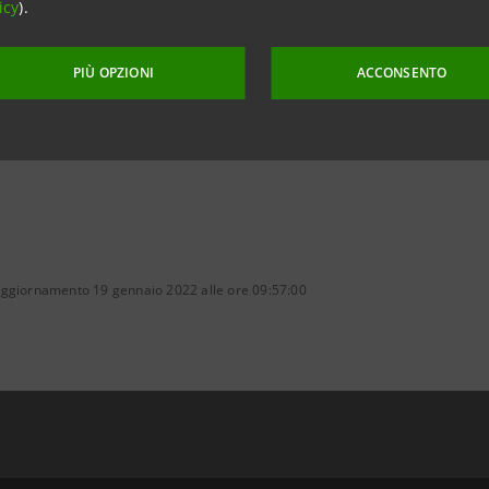
icy
).
RI IL RICONOSCIMENTO
PIÙ OPZIONI
ACCONSENTO
aggiornamento 19 gennaio 2022 alle ore 09:57:00