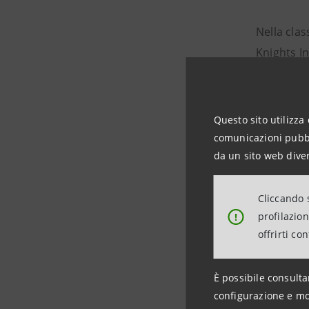
Nella clas
Knights In
anno cons
sostenibi
Knights G
Questo sito utilizza 
comunicat
comunicazioni pubbli
performan
da un sito web diver
febbraio 
Cliccando s
profilazio
!
Sono state
offrirti co
sostenibil
verdi, all
È possibile consulta
configurazione e mo