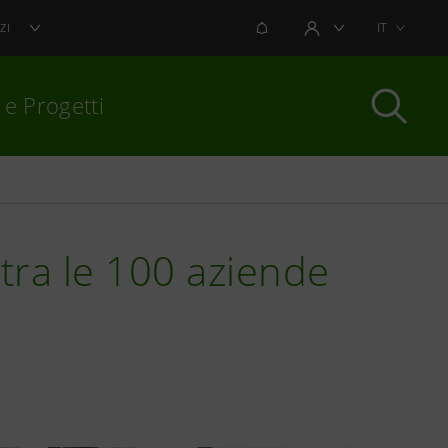
NOTIFICHE
IT
ZI
AREA UTENTE
 e Progetti
per chiudere
tra le 100 aziende