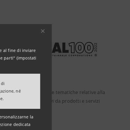
 al fine di inviare
e parti" (impostati
 di
gazione, né
alizzano, tra le altre, le tematiche relative alla
ne.
ianza di genere, ai ricavi da prodotti e servizi
ersonalizzarne la
ezione dedicata