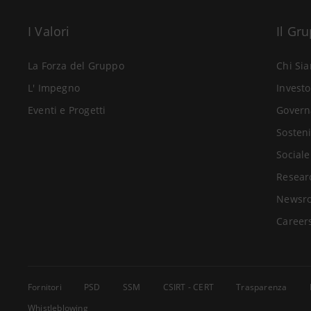
I Valori
Il Gr
La Forza del Gruppo
Chi Si
L' Impegno
Investo
Eventi e Progetti
Govern
Sosteni
Sociale
Resear
Newsr
Career
Fornitori
PSD
SSM
CSIRT - CERT
Trasparenza
Whistleblowing