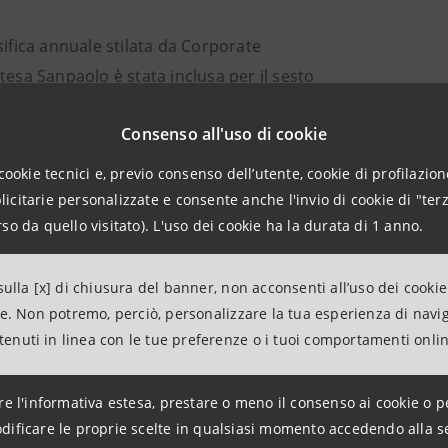
sifica annuale stilata da Corporate
tesa Sanpaolo è stata inclusa per il sesto
ecutivo tra le 100 società quotate più
Consenso all'uso di cookie
li al mondo, che compongono il Corporate
lobal 100 Index in USD. L’indice, come
cookie tecnici e, previo consenso dell’utente, cookie di profilazione
o da Corporate Knights, ha avuto una
citarie personalizzate e consente anche l'invio di cookie di "terz
ce del +331% in termini di total return dal 1
so da quello visitato). L'uso dei cookie ha la durata di 1 anno.
2005 al 31 dicembre 2021.
ulla [x] di chiusura del banner, non acconsenti all’uso dei cookie
ne. Non potremo, perciò, personalizzare la tua esperienza di navi
 valutate quasi 7.000 aziende rispetto a 23 indicatori che an
ntenuti in linea con le tue preferenze o i tuoi comportamenti onli
ità ambientale, all’attenzione alle risorse umane, all’uguagl
’impegno per la sostenibilità.
re l'informativa estesa, prestare o meno il consenso ai cookie o p
dificare le proprie scelte in qualsiasi momento accedendo alla s