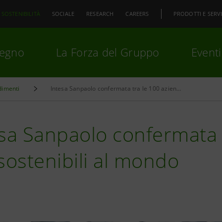
SOSTENIBILITÀ
SOCIALE
RESEARCH
CAREERS
PRODOTTI E SERVI
pegno
La Forza del Gruppo
Eventi
dimenti
Intesa Sanpaolo confermata tra le 100 aziende più sostenibili al mondo
premi
Invio
per cercare o
ESC
sa Sanpaolo confermata 
sostenibili al mondo