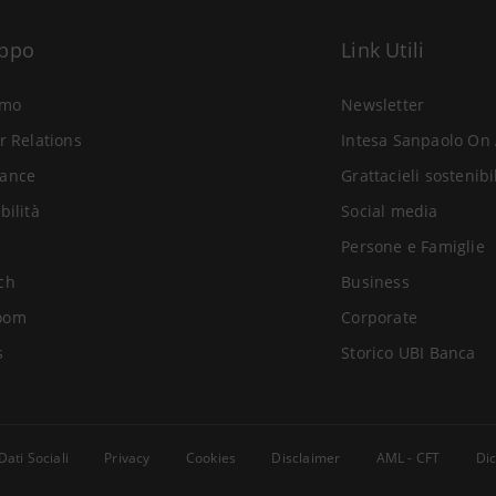
uppo
Link Utili
amo
Newsletter
r Relations
Intesa Sanpaolo On 
ance
Grattacieli sostenibi
bilità
Social media
Persone e Famiglie
ch
Business
oom
Corporate
s
Storico UBI Banca
Dati Sociali
Privacy
Cookies
Disclaimer
AML - CFT
Dic