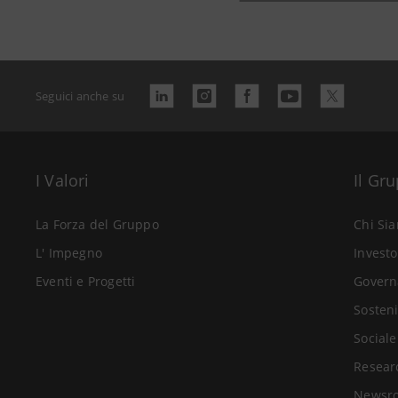
Seguici anche su
I Valori
Il Gr
La Forza del Gruppo
Chi Si
L' Impegno
Investo
Eventi e Progetti
Govern
Sosteni
Sociale
Resear
Newsr