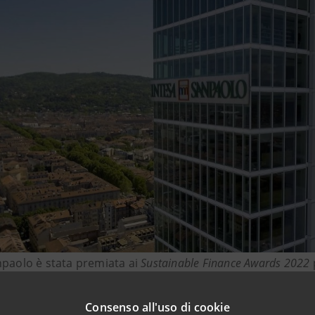
npaolo è stata premiata ai
Sustainable Finance Awards 2022
to la leadership in Italia: il premio, assegnato in 63 divers
lle istituzioni finanziarie che si distinguono per l’impegno a 
Consenso all'uso di cookie