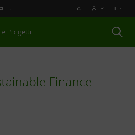
NOTIFICHE
IT
ZI
AREA UTENTE
 e Progetti
per chiudere
stainable Finance