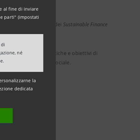
 al fine di inviare
e parti" (impostati
 premiata in occasione dei
Sustainable Finance
cui opera.
 di
gazione, né
rds 2022
includono politiche e obiettivi di
ne.
nibilità ambientale e sociale.
ersonalizzarne la
ezione dedicata