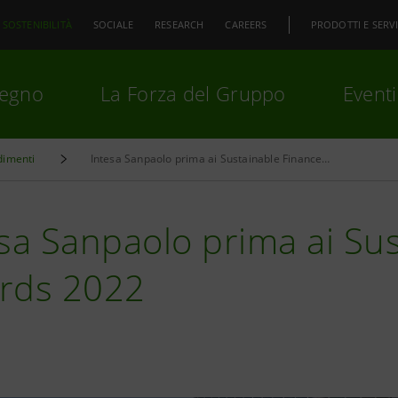
SOSTENIBILITÀ
SOCIALE
RESEARCH
CAREERS
PRODOTTI E SERVI
pegno
La Forza del Gruppo
Eventi
dimenti
Intesa Sanpaolo prima ai Sustainable Finance Awards 2022
premi
Invio
per cercare o
ESC
sa Sanpaolo prima ai Su
rds 2022