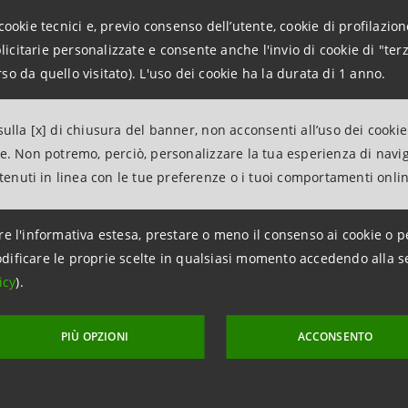
ei cambiamenti climatici.
cookie tecnici e, previo consenso dell’utente, cookie di profilazione
citarie personalizzate e consente anche l'invio di cookie di "terz
 Bank, subsidiary del Gruppo attiva in Slovacchia, è stata
so da quello visitato). L'uso dei cookie ha la durata di 1 anno.
22
di
Global Finance
come migliore istituzione del Paese in 
ulla [x] di chiusura del banner, non acconsenti all’uso dei cookie
ne. Non potremo, perciò, personalizzare la tua esperienza di navi
di valutazione per l’assegnazione dei
Sustainable Finance Awa
ntenuti in linea con le tue preferenze o i tuoi comportamenti onli
, nonché risultati misurabili nel finanziamento della soste
re l'informativa estesa, prestare o meno il consenso ai cookie o p
dificare le proprie scelte in qualsiasi momento accedendo alla s
icy
).
PIÙ OPZIONI
ACCONSENTO
aggiornamento 26 maggio 2022 alle ore 17:07:00