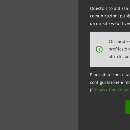
negativi d
Questo sito utilizza 
comunicazioni pubbli
Anche VUB
da un sito web diver
Awards 20
Cliccando s
profilazio
I criteri 
!
offrirti co
governance
È possibile consulta
configurazione e mo
(
Privacy
-
Cookie pol
Data ultimo 