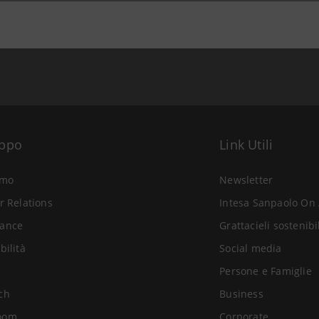
uppo
Link Utili
amo
Newsletter
r Relations
Intesa Sanpaolo On 
ance
Grattacieli sostenibi
bilità
Social media
Persone e Famiglie
ch
Business
oom
Corporate