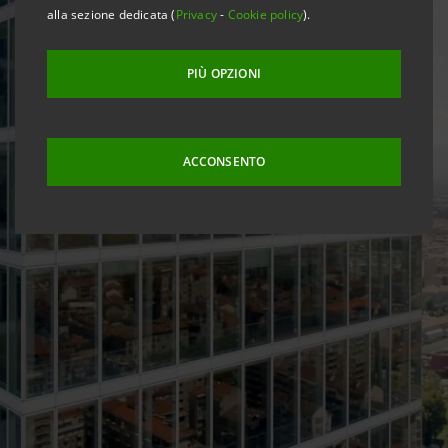
alla sezione dedicata (
Privacy
-
Cookie policy
).
PIÙ OPZIONI
ACCONSENTO