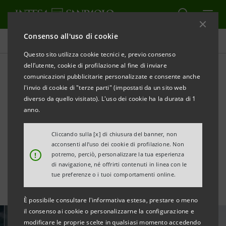
Consenso all'uso di cookie
Ultime notizie e approfondimenti
Questo sito utilizza cookie tecnici e, previo consenso
dell’utente, cookie di profilazione al fine di inviare
comunicazioni pubblicitarie personalizzate e consente anche
Premiate le banche di
l'invio di cookie di "terze parti" (impostati da un sito web
Croazia, Serbia e Slovenia ai
diverso da quello visitato). L'uso dei cookie ha la durata di 1
anno.
World Best Banks 2022
Cliccando sulla [x] di chiusura del banner, non
Awards
acconsenti all’uso dei cookie di profilazione. Non
!
potremo, perciò, personalizzare la tua esperienza
di navigazione, né offrirti contenuti in linea con le
tue preferenze o i tuoi comportamenti online.
È possibile consultare l'informativa estesa, prestare o meno
il consenso ai cookie o personalizzarne la configurazione e
modificare le proprie scelte in qualsiasi momento accedendo