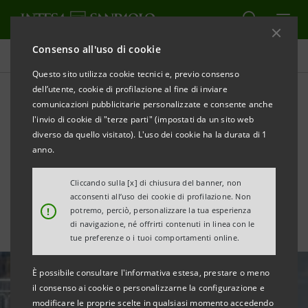
Consenso all'uso di cookie
Ultime notizie e approfondimenti
Questo sito utilizza cookie tecnici e, previo consenso
dell’utente, cookie di profilazione al fine di inviare
comunicazioni pubblicitarie personalizzate e consente anche
Pubblicata la Dichiarazione
l'invio di cookie di "terze parti" (impostati da un sito web
Consolidata Non Finanziaria
diverso da quello visitato). L'uso dei cookie ha la durata di 1
anno.
2021
Cliccando sulla [x] di chiusura del banner, non
acconsenti all’uso dei cookie di profilazione. Non
!
potremo, perciò, personalizzare la tua esperienza
di navigazione, né offrirti contenuti in linea con le
tue preferenze o i tuoi comportamenti online.
È possibile consultare l'informativa estesa, prestare o meno
il consenso ai cookie o personalizzarne la configurazione e
modificare le proprie scelte in qualsiasi momento accedendo