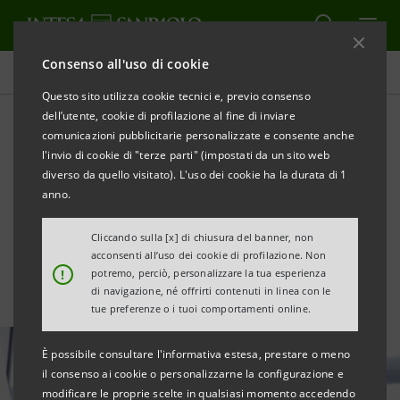
Consenso all'uso di cookie
Ultime notizie e approfondimenti
Questo sito utilizza cookie tecnici e, previo consenso
dell’utente, cookie di profilazione al fine di inviare
comunicazioni pubblicitarie personalizzate e consente anche
Intesa Sanpaolo ottiene la
l'invio di cookie di "terze parti" (impostati da un sito web
certificazione Top Employer
diverso da quello visitato). L'uso dei cookie ha la durata di 1
anno.
2024
Cliccando sulla [x] di chiusura del banner, non
acconsenti all’uso dei cookie di profilazione. Non
!
potremo, perciò, personalizzare la tua esperienza
di navigazione, né offrirti contenuti in linea con le
tue preferenze o i tuoi comportamenti online.
È possibile consultare l'informativa estesa, prestare o meno
il consenso ai cookie o personalizzarne la configurazione e
modificare le proprie scelte in qualsiasi momento accedendo