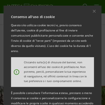
Consenso all'uso di cookie
Ultime notizie e approfondimenti
Questo sito utilizza cookie tecnici e, previo consenso
dell’utente, cookie di profilazione al fine di inviare
comunicazioni pubblicitarie personalizzate e consente anche
Un anno di sostenibilità: le
l'invio di cookie di "terze parti" (impostati da un sito web
parole della Chief
diverso da quello visitato). L'uso dei cookie ha la durata di 1
anno.
Sustainability Officer
Cliccando sulla [x] di chiusura del banner, non
acconsenti all’uso dei cookie di profilazione. Non
!
potremo, perciò, personalizzare la tua esperienza
di navigazione, né offrirti contenuti in linea con le
tue preferenze o i tuoi comportamenti online.
È possibile consultare l'informativa estesa, prestare o meno
il consenso ai cookie o personalizzarne la configurazione e
modificare le proprie scelte in qualsiasi momento accedendo