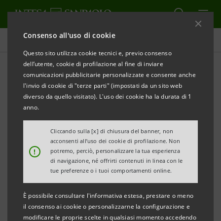
Consenso all'uso di cookie
Governance
Questo sito utilizza cookie tecnici e, previo consenso
dell’utente, cookie di profilazione al fine di inviare
comunicazioni pubblicitarie personalizzate e consente anche
Domande azionisti ex art.
l'invio di cookie di "terze parti" (impostati da un sito web
127-ter TUF e risposte
diverso da quello visitato). L'uso dei cookie ha la durata di 1
anno.
Cliccando sulla [x] di chiusura del banner, non
STAMPA
AGGIORNA
acconsenti all’uso dei cookie di profilazione. Non
!
potremo, perciò, personalizzare la tua esperienza
di navigazione, né offrirti contenuti in linea con le
tue preferenze o i tuoi comportamenti online.
Nella presente sezione sono pubblicate, ai sensi
dell’art. 127-ter del D. Lgs. n. 58/1998 (TUF), le
È possibile consultare l'informativa estesa, prestare o meno
il consenso ai cookie o personalizzarne la configurazione e
domande presentate da azionisti di Intesa
modificare le proprie scelte in qualsiasi momento accedendo