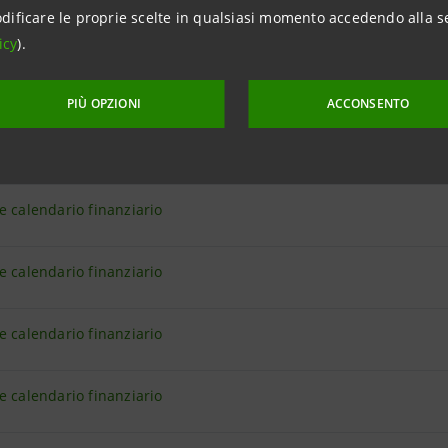
Assemblea Speciale degli azionisti di risparm
dificare le proprie scelte in qualsiasi momento accedendo alla s
1
Nomina del Rappresentante comune - seconda convo
icy
).
Assemblea Speciale degli azionisti di risparm
PIÙ OPZIONI
ACCONSENTO
1
Nomina del Rappresentante comune - terza convocaz
e calendario finanziario
e calendario finanziario
e calendario finanziario
e calendario finanziario