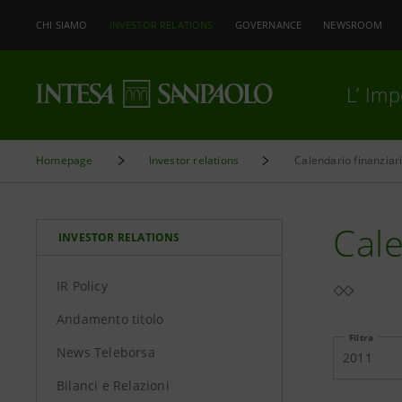
CHI SIAMO
INVESTOR RELATIONS
GOVERNANCE
NEWSROOM
L’ Im
Homepage
Investor relations
Calendario finanziar
Cale
INVESTOR RELATIONS
IR Policy
Andamento titolo
Filtra
News Teleborsa
2011
Bilanci e Relazioni