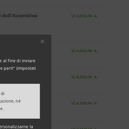
i dall'Assemblea
VCALENDAR
VCALENDAR
 2011
 al fine di inviare
e parti" (impostati
VCALENDAR
re 2011
 di
gazione, né
io
VCALENDAR
ne.
zione
ersonalizzarne la