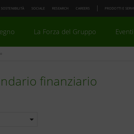
SOSTENIBILITÀ
SOCIALE
RESEARCH
CAREERS
PRODOTTI E SERVI
pegno
La Forza del Gruppo
Eventi
io
premi
Invio
per cercare o
ESC
ndario finanziario