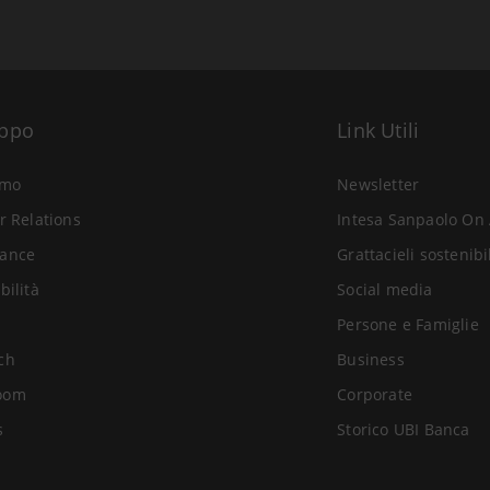
uppo
Link Utili
amo
Newsletter
r Relations
Intesa Sanpaolo On 
ance
Grattacieli sostenibi
bilità
Social media
Persone e Famiglie
ch
Business
oom
Corporate
s
Storico UBI Banca