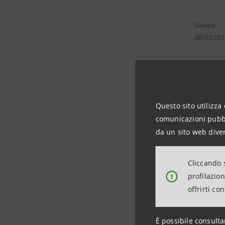
Giovedì
26/05/201
Venerdì
05/08/201
Questo sito utilizza 
comunicazioni pubbli
da un sito web diver
Martedì
08/11/201
Cliccando s
profilazio
!
Mercoledì
offrirti co
30/11/201
È possibile consulta
Giovedì