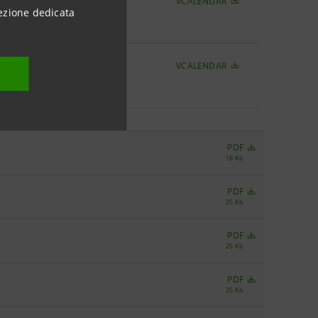
io
VCALENDAR
ezione dedicata
cazione
io
VCALENDAR
ione
PDF
18 Kb
PDF
25 Kb
PDF
25 Kb
PDF
25 Kb