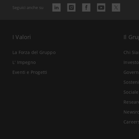
Seguici anche su
I Valori
Il Gr
La Forza del Gruppo
Chi Si
L' Impegno
Investo
Eventi e Progetti
Govern
Sosteni
Sociale
Resear
Newsr
Career