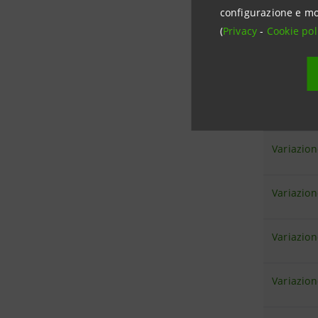
configurazione e mo
01/12/201
(
Privacy
-
Cookie pol
Venerdì
02/12/201
Variazion
Variazion
Variazion
Variazion