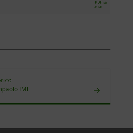
PDF
34 Kb
orico
npaolo IMI