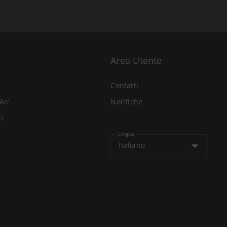
Area Utente
Contatti
Air
Notifiche
li
Lingua
Italiano