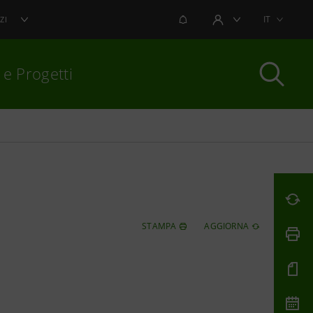
NOTIFICHE
IT
ZI
AREA UTENTE
 e Progetti
per chiudere
STAMPA
AGGIORNA