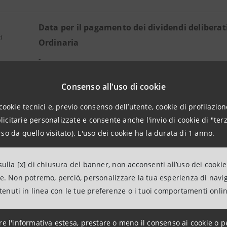
Data per il pagamento dei dividendi deliberat
1
Ordinaria
-
Consenso all'uso di cookie
Consiglio di Gestione
1
Approvazione della relazione semestrale al 30 giugno
cookie tecnici e, previo consenso dell’utente, cookie di profilazione
citarie personalizzate e consente anche l'invio di cookie di "terz
so da quello visitato). L'uso dei cookie ha la durata di 1 anno.
Consiglio di Gestione
1
Approvazione del resoconto trimestrale al 30 settemb
ulla [x] di chiusura del banner, non acconsenti all’uso dei cookie
ne. Non potremo, perciò, personalizzare la tua esperienza di navi
Assemblea Speciale degli azionisti di risparm
ntenuti in linea con le tue preferenze o i tuoi comportamenti onli
1
Nomina del Rappresentante comune - prima convoca
re l'informativa estesa, prestare o meno il consenso ai cookie o p