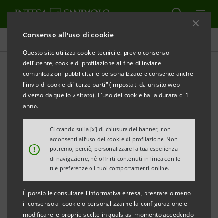
Consenso all'uso di cookie
Investor relations
Questo sito utilizza cookie tecnici e, previo consenso
dell’utente, cookie di profilazione al fine di inviare
comunicazioni pubblicitarie personalizzate e consente anche
Calendario finanziario
l'invio di cookie di "terze parti" (impostati da un sito web
diverso da quello visitato). L'uso dei cookie ha la durata di 1
anno.
STAMPA
AGGIORNA
Cliccando sulla [x] di chiusura del banner, non
acconsenti all’uso dei cookie di profilazione. Non
Filtra
!
potremo, perciò, personalizzare la tua esperienza
2021
di navigazione, né offrirti contenuti in linea con le
tue preferenze o i tuoi comportamenti online.
È possibile consultare l'informativa estesa, prestare o meno
Venerdì
05/02/2021
il consenso ai cookie o personalizzarne la configurazione e
Consiglio di Amministrazione
modificare le proprie scelte in qualsiasi momento accedendo