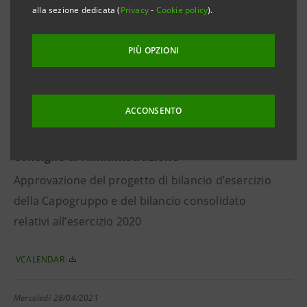
alla sezione dedicata (
Privacy
-
Cookie policy
).
Approvazione dei risultati consolidati relativi
all’esercizio 2020 e proposta di destinazione
PIÙ OPZIONI
dell’utile d’esercizio
VCALENDAR
ACCONSENTO
Martedì
23/03/2021
Consiglio di Amministrazione
Approvazione del progetto di bilancio d’esercizio
della Capogruppo e del bilancio consolidato
relativi all’esercizio 2020
VCALENDAR
Mercoledì
28/04/2021