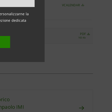
VCALENDAR
re 2017
ersonalizzarne la
ezione dedicata
PDF
165 Kb
orico
npaolo IMI