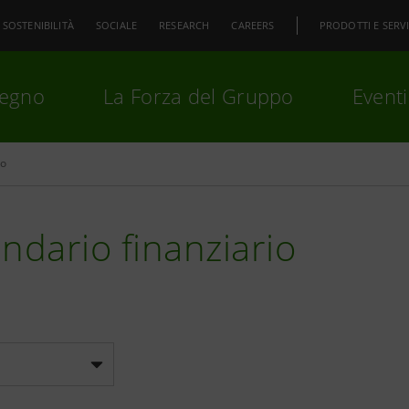
SOSTENIBILITÀ
SOCIALE
RESEARCH
CAREERS
PRODOTTI E SERVI
pegno
La Forza del Gruppo
Eventi
io
premi
Invio
per cercare o
ESC
ndario finanziario