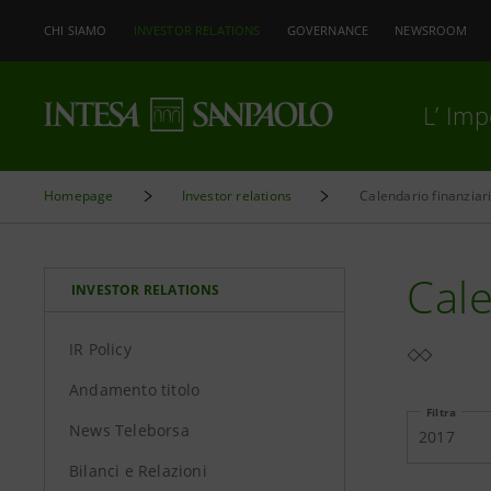
CHI SIAMO
INVESTOR RELATIONS
GOVERNANCE
NEWSROOM
L’ Im
Homepage
Investor relations
Calendario finanziar
Cale
INVESTOR RELATIONS
IR Policy
Andamento titolo
Filtra
News Teleborsa
2017
Bilanci e Relazioni