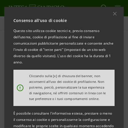
Consenso all'uso di cookie
Investor relations
Questo sito utilizza cookie tecnici e, previo consenso
dell’utente, cookie di profilazione al fine di inviare
comunicazioni pubblicitarie personalizzate e consente anche
Storico Banca Intesa:
l'invio di cookie di "terze parti" (impostati da un sito web
Prospetti
diverso da quello visitato). L'uso dei cookie ha la durata di 1
anno.
Cliccando sulla [x] di chiusura del banner, non
STAMPA
AGGIORNA
acconsenti all’uso dei cookie di profilazione. Non
!
potremo, perciò, personalizzare la tua esperienza
di navigazione, né offrirti contenuti in linea con le
tue preferenze o i tuoi comportamenti online.
Emissioni
Emissioni
Costituzione
domestiche
internazionali
Banca Intesa
È possibile consultare l'informativa estesa, prestare o meno
il consenso ai cookie o personalizzarne la configurazione e
modificare le proprie scelte in qualsiasi momento accedendo