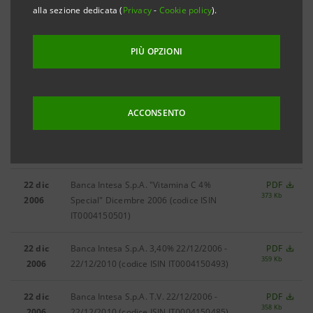
Filtra per
alla sezione dedicata (
Privacy
-
Cookie policy
).
Avvisi conclusione
PIÙ OPZIONI
Filtra per anno
2006
ACCONSENTO
2006 AVVISI DI CONCLUSIONE
22 dic
Banca Intesa S.p.A. "Vitamina C 4%
PDF
373 Kb
2006
Special" Dicembre 2006
(codice ISIN
IT0004150501)
22 dic
Banca Intesa S.p.A. 3,40% 22/12/2006 -
PDF
359 Kb
2006
22/12/2010
(codice ISIN IT0004150493)
22 dic
Banca Intesa S.p.A. T.V. 22/12/2006 -
PDF
358 Kb
2006
22/12/2010
(codice ISIN IT0004150485)