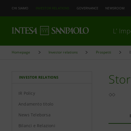
CHI SIAMO
INVESTOR RELATIONS
GOVERNANCE
NEWSROOM
L’ Im
Homepage
Investor relations
Prospetti
B
Stor
INVESTOR RELATIONS
IR Policy
Andamento titolo
News Teleborsa
Bilanci e Relazioni