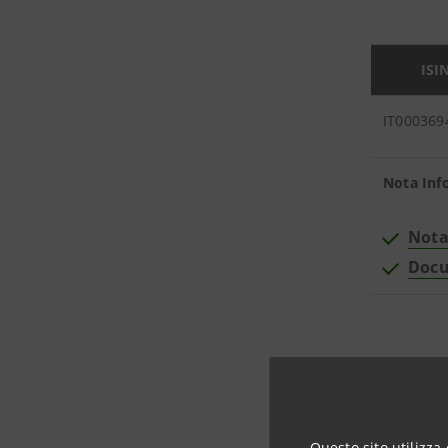
ISI
IT000369
Nota Inf
Nota
Docu
ISI
Questo sito utilizza 