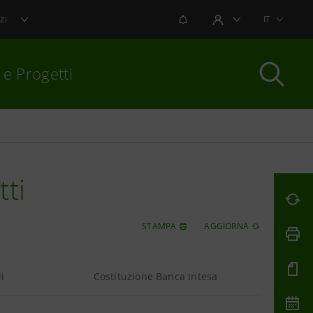
NOTIFICHE
IT
ZI
AREA UTENTE
 e Progetti
per chiudere
tti
STAMPA
AGGIORNA
i
Costituzione Banca Intesa