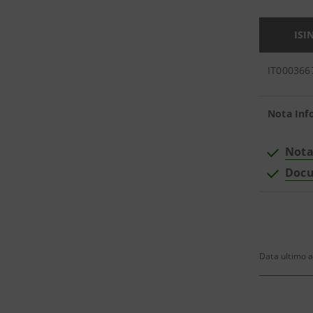
ISI
IT000366
Nota Inf
Nota
Docu
Data ultimo 