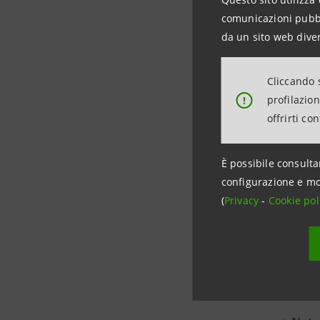
IT000369
comunicazioni pubbli
da un sito web diver
Nota Inf
Cliccando s
Nota
profilazio
!
Docu
offrirti co
È possibile consulta
configurazione e mo
(
Privacy
-
Cookie pol
ISI
IT000378
Nota Inf