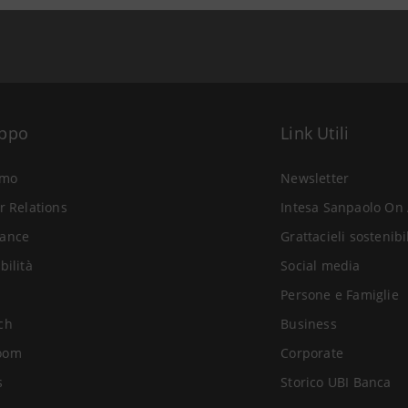
uppo
Link Utili
amo
Newsletter
r Relations
Intesa Sanpaolo On 
ance
Grattacieli sostenibi
bilità
Social media
Persone e Famiglie
ch
Business
oom
Corporate
s
Storico UBI Banca