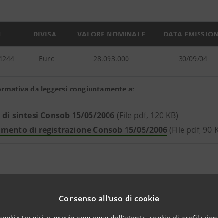
N
DIVISA
VALORE NOMINALE
DATA EMISSIO
4244
Euro
28.093.000
30/09/04
ormativa da leggersi congiuntamente a:
 di sintesi Consob 15/05/2006
(File pdf, 120 KB)
mento di registrazione Consob 15/05/2006
(File pdf, 90
N
DIVISA
VALORE NOMINALE
DATA EMISSIO
Consenso all'uso di cookie
cookie tecnici e, previo consenso dell’utente, cookie di profilazione