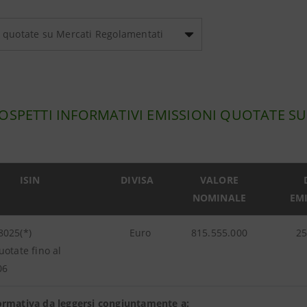
 quotate su Mercati Regolamentati
ROSPETTI INFORMATIVI EMISSIONI QUOTATE S
ISIN
DIVISA
VALORE
NOMINALE
EM
8025(*)
Euro
815.555.000
25
uotate fino al
06
ormativa da leggersi congiuntamente a: