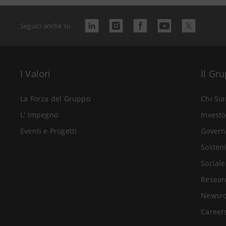
Seguici anche su
I Valori
Il Gr
La Forza del Gruppo
Chi Si
L' Impegno
Investo
Eventi e Progetti
Govern
Sosteni
Sociale
Resear
Newsr
Career