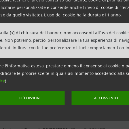
4079
Euro
15.896.000
30/09/04
citarie personalizzate e consente anche l'invio di cookie di "terz
so da quello visitato). L'uso dei cookie ha la durata di 1 anno.
ormativa da leggersi congiuntamente a:
ulla [x] di chiusura del banner, non acconsenti all’uso dei cookie
 di sintesi Consob 15/05/2006
(File pdf, 120 KB)
ne. Non potremo, perciò, personalizzare la tua esperienza di navi
mento di registrazione Consob 15/05/2006
(File pdf, 90 
ntenuti in linea con le tue preferenze o i tuoi comportamenti onli
re l'informativa estesa, prestare o meno il consenso ai cookie o p
dificare le proprie scelte in qualsiasi momento accedendo alla s
icy
).
N
DIVISA
VALORE NOMINALE
DATA EMISSIO
3385
Euro
124.771.000
01/02/05
PIÙ OPZIONI
ACCONSENTO
ormativa da leggersi congiuntamente a: