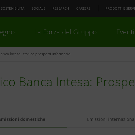
SOSTENIBILITÀ
SOCIALE
RESEARCH
CAREERS
PRODOTTI E SERVI
pegno
La Forza del Gruppo
Eventi
anca Intesa: storico prospetti informativi
premi
Invio
per cercare o
ESC
ico Banca Intesa: Prospe
Emissioni domestiche
Emissioni internazional