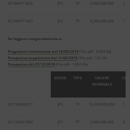
XS1964713835
JPY
TF
5.000.000.000
2,0
XS1964711623
JPY
TF
8.200.000.000
1,3
Da leggersi congiuntamente a:
Programme Information del 15/02/2019
(File pdf - 2.004 Kb)
Prospectus supplement del 11/02/2019
(File pdf - 123 Kb)
Prospectus del 21/12/2018
(File pdf - 1.892 Kb)
ISIN
DIVISA
TIPO
VALORE
CED
NOMINALE
XS1783248377
JPY
TF
10.000.000.000
1,0
XS1783247999
JPY
TF
2.000.000.000
0,8