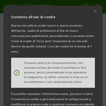
Consenso all'uso di cookie
Investor relations
Questo sito utilizza cookie tecnici e, previo consenso
dell’utente, cookie di profilazione al fine di inviare
comunicazioni pubblicitarie personalizzate e consente anche
Prospetti
l'invio di cookie di "terze parti" (impostati da un sito web
diverso da quello visitato). L'uso dei cookie ha la durata di 1
anno.
STAMPA
AGGIORNA
Cliccando sulla [x] di chiusura del banner, non
acconsenti all’uso dei cookie di profilazione. Non
Qui si trovano tutti i prospetti relativi ai titoli emessi
!
potremo, perciò, personalizzare la tua esperienza
di navigazione, né offrirti contenuti in linea con le
da Intesa Sanpaolo dal 1° gennaio 2007, data di
tue preferenze o i tuoi comportamenti online.
decorrenza della fusione tra Banca Intesa e Sanpaolo
IMI. Per i titoli emessi anteriormente a tale data, si
È possibile consultare l'informativa estesa, prestare o meno
il consenso ai cookie o personalizzarne la configurazione e
può fare riferimento ai precedenti siti delle due
modificare le proprie scelte in qualsiasi momento accedendo