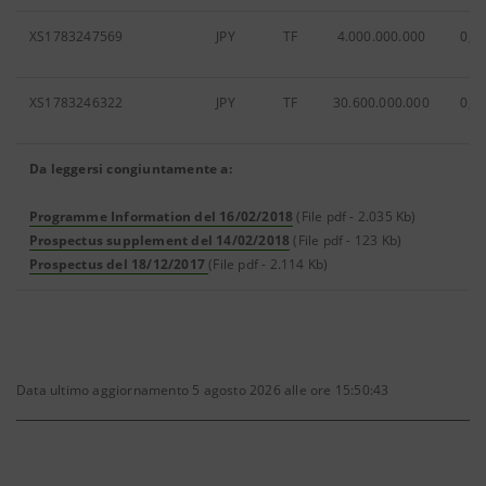
XS1783247569
JPY
TF
4.000.000.000
0,5
XS1783246322
JPY
TF
30.600.000.000
0,3
Da leggersi congiuntamente a:
Programme Information del 16/02/2018
(File pdf - 2.035 Kb)
Prospectus supplement del 14/02/2018
(File pdf - 123 Kb)
Prospectus del 18/12/2017
(File pdf - 2.114 Kb)
Data ultimo aggiornamento 5 agosto 2026 alle ore 15:50:43