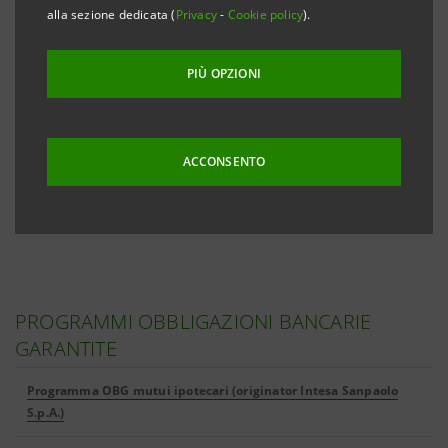
banche, cliccando sui link qui sotto riportati.
alla sezione dedicata (
Privacy
-
Cookie policy
).
PIÙ OPZIONI
Emissioni
Emissioni
Documenti
domestiche
internazionali
informativi
ACCONSENTO
PROGRAMMI OBBLIGAZIONI BANCARIE
GARANTITE
Programma OBG mutui ipotecari (originator Intesa Sanpaolo
S.p.A.)