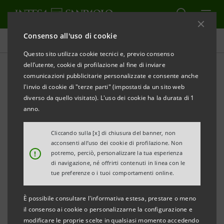
Consenso all'uso di cookie
Investor relations
Questo sito utilizza cookie tecnici e, previo consenso
dell’utente, cookie di profilazione al fine di inviare
comunicazioni pubblicitarie personalizzate e consente anche
Prospetti
l'invio di cookie di "terze parti" (impostati da un sito web
diverso da quello visitato). L'uso dei cookie ha la durata di 1
anno.
STAMPA
AGGIORNA
Cliccando sulla [x] di chiusura del banner, non
acconsenti all’uso dei cookie di profilazione. Non
Qui si trovano tutti i prospetti relativi ai titoli emessi
!
potremo, perciò, personalizzare la tua esperienza
di navigazione, né offrirti contenuti in linea con le
da Intesa Sanpaolo dal 1° gennaio 2007, data di
tue preferenze o i tuoi comportamenti online.
decorrenza della fusione tra Banca Intesa e Sanpaolo
IMI. Per i titoli emessi anteriormente a tale data, si
È possibile consultare l'informativa estesa, prestare o meno
il consenso ai cookie o personalizzarne la configurazione e
può fare riferimento ai precedenti siti delle due
modificare le proprie scelte in qualsiasi momento accedendo